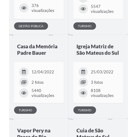
Recebimento de Recursos
376
5547
visualizações
visualizações
Serviço de Informação ao Cidadão
GESTÃO PÚBLICA
TURISMO
Termos de Fomento
Galeria de Fotos
Casa da Memória
Igreja Matriz de
Audiências Públicas
Padre Bauer
São Mateus do Sul
Iluminação Pública
12/04/2022
25/03/2022
Arquivos para Download
2 fotos
3 fotos
Carta de Serviços
5440
8108
visualizações
visualizações
Galeria de Vídeos
TURISMO
TURISMO
Projetos
Legislação
Vapor Pery na
Cuia de São
Logo Prefeitura de São Mateus do Sul
Praça do Rio
Mateus do Sul