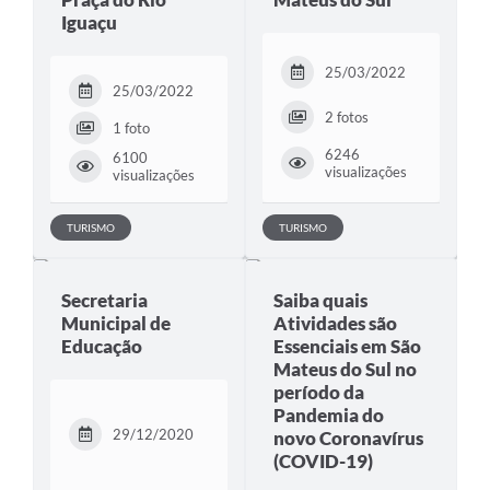
Iguaçu
Links
25/03/2022
Agenda
25/03/2022
2 fotos
SIC
1 foto
6246
6100
Notícias
visualizações
visualizações
Briefing de Ações, Divulgações e Eventos
TURISMO
TURISMO
Solicitação de Remoção: Instituições Escolares
Contato
Secretaria
Saiba quais
Municipal de
Atividades são
Telefones Úteis
Educação
Essenciais em São
Mateus do Sul no
período da
Pandemia do
29/12/2020
novo Coronavírus
(COVID-19)