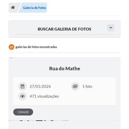
Galeria de Fotos
A Cidade
Transparência
BUSCAR GALERIA DE FOTOS
Secretarias
Turismo
galerias de fotos encontradas
25
Ouvidoria
A Prefeitura
Rua do Mathe
Editais
27/01/2026
1 foto
Legislação
471 visualizações
Concursos
PSS Unificado 2025
CIDADE
PROGRAMA DE INCUBAÇÃO DA INCUBADORA DE STARTUPS
INOVA_SÃO MATEUS DO SUL