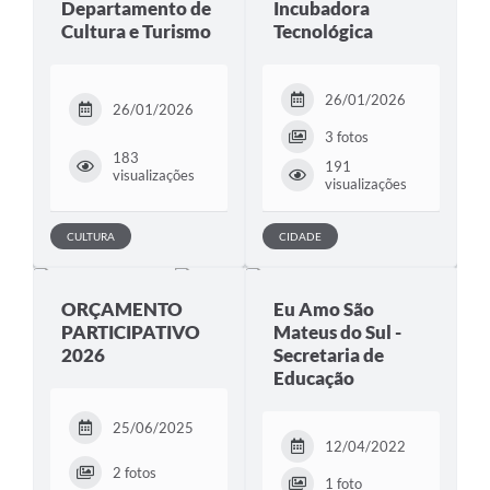
Departamento de
Incubadora
Cultura e Turismo
Tecnológica
Solicitação de Remoção 2025/2026: Instituições Escolares
Chamamento Público para Artistas Locais
26/01/2026
26/01/2026
Projeto Nascente Viva
3 fotos
183
Agência do Trabalhador
191
visualizações
visualizações
Previdência Complementar
CULTURA
CIDADE
Cadastro para Castração
Telefones Prefeitura Municipal
ORÇAMENTO
Eu Amo São
PARTICIPATIVO
Mateus do Sul -
Feriados Municipais
2026
Secretaria de
Educação
Imprensa
Telefones Postos de Saúde
25/06/2025
12/04/2022
Plantão das Funerárias
2 fotos
1 foto