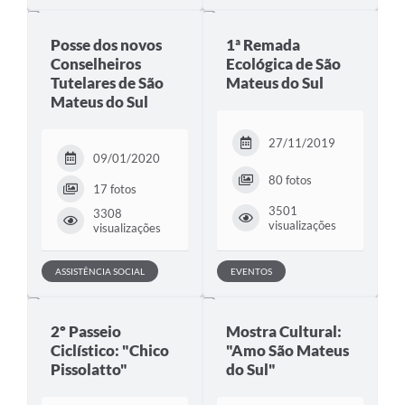
Posse dos novos
1ª Remada
Conselheiros
Ecológica de São
Tutelares de São
Mateus do Sul
Mateus do Sul
27/11/2019
09/01/2020
80 fotos
17 fotos
3501
3308
visualizações
visualizações
ASSISTÊNCIA SOCIAL
EVENTOS
2º Passeio
Mostra Cultural:
Ciclístico: "Chico
"Amo São Mateus
Pissolatto"
do Sul"