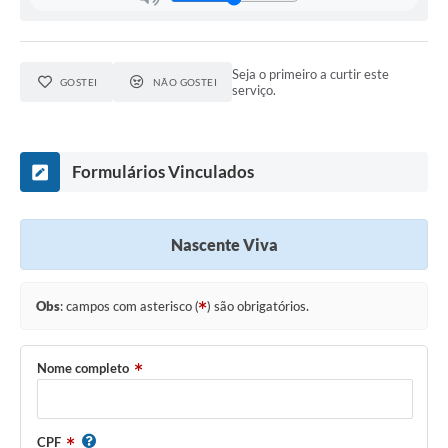
Solicitação de Remoção 2025/2026: Instituições Escolares
Chamamento Público para Artistas Locais
Seja o primeiro a curtir este
GOSTEI
NÃO GOSTEI
serviço.
Projeto Nascente Viva
Agência do Trabalhador
Formulários Vinculados
Previdência Complementar
Cadastro para Castração
Nascente Viva
Telefones Prefeitura Municipal
Feriados Municipais
Obs
: campos com asterisco (
) são obrigatórios.
Imprensa
Nome completo
Telefones Postos de Saúde
Plantão das Funerárias
CPF