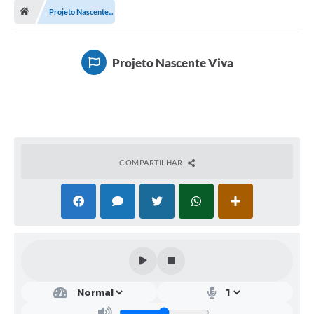
Projeto Nascente...
A Cidade
Transparência
Projeto Nascente Viva
Secretarias
Turismo
Ouvidoria
A Prefeitura
COMPARTILHAR
Editais
Legislação
Concursos
PSS Unificado 2025
PROGRAMA DE INCUBAÇÃO DA INCUBADORA DE STARTUPS
INOVA_SÃO MATEUS DO SUL