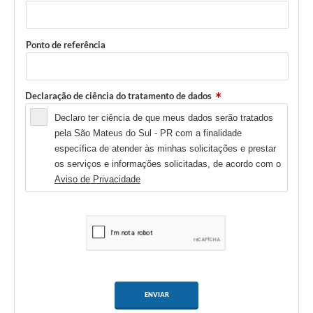
Links
Ponto de referência
Agenda
SIC
Declaração de ciência do tratamento de dados
Notícias
Declaro ter ciência de que meus dados serão tratados
Briefing de Ações, Divulgações e Eventos
pela São Mateus do Sul - PR com a finalidade
específica de atender às minhas solicitações e prestar
Solicitação de Remoção: Instituições Escolares
os serviços e informações solicitadas, de acordo com o
Aviso de Privacidade
Contato
Telefones Úteis
ENVIAR