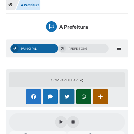
A Prefeitura
A Cidade
Transparência
A Prefeitura
Secretarias
Turismo
PRINCIPAL
PREFEITO(A)
Ouvidoria
A Prefeitura
COMPARTILHAR
Editais
Legislação
Concursos
PSS Unificado 2025
PROGRAMA DE INCUBAÇÃO DA INCUBADORA DE STARTUPS
INOVA_SÃO MATEUS DO SUL