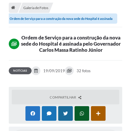
Galeria de Fotos
A Cidade
Ordem de Serviço para a construção da nova sede do Hospital é assinada
Transparência
pelo...
Secretarias
Ordem de Serviço para a construção da nova
sede do Hospital é assinada pelo Governador
Turismo
Carlos Massa Ratinho Júnior
Ouvidoria
A Prefeitura
19/09/2019
32 fotos
NOTÍCIAS
Editais
Legislação
COMPARTILHAR
Concursos
PSS Unificado 2025
PROGRAMA DE INCUBAÇÃO DA INCUBADORA DE STARTUPS
INOVA_SÃO MATEUS DO SUL