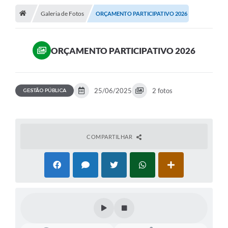
Galeria de Fotos
ORÇAMENTO PARTICIPATIVO 2026
A Cidade
Transparência
ORÇAMENTO PARTICIPATIVO 2026
Secretarias
Turismo
25/06/2025
2 fotos
GESTÃO PÚBLICA
Ouvidoria
A Prefeitura
COMPARTILHAR
Editais
Legislação
Concursos
PSS Unificado 2025
PROGRAMA DE INCUBAÇÃO DA INCUBADORA DE STARTUPS
INOVA_SÃO MATEUS DO SUL