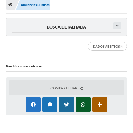
Audiências Públicas
A Cidade
Transparência
BUSCA DETALHADA
Secretarias
Turismo
DADOS ABERTOS
Ouvidoria
0 audiências encontradas
A Prefeitura
Editais
COMPARTILHAR
Legislação
Concursos
PSS Unificado 2025
PROGRAMA DE INCUBAÇÃO DA INCUBADORA DE STARTUPS
INOVA_SÃO MATEUS DO SUL