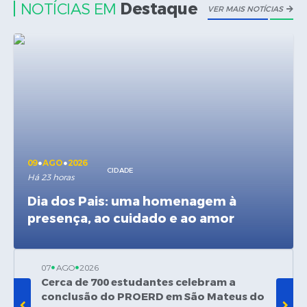
Destaque
NOTÍCIAS EM
VER MAIS NOTÍCIAS
Solicitação de Remoção 2025/2026: Instituições Escolares
Chamamento Público para Artistas Locais
Projeto Nascente Viva
Agência do Trabalhador
Previdência Complementar
Cadastro para Castração
09
AGO
2026
CIDADE
Há 23 horas
Telefones Prefeitura Municipal
Dia dos Pais: uma homenagem à
Feriados Municipais
presença, ao cuidado e ao amor
Imprensa
Telefones Postos de Saúde
07
AGO
2026
07
AGO
Cerca de 700 estudantes celebram a
CONSC
Plantão das Funerárias
conclusão do PROERD em São Mateus do
À VIOL