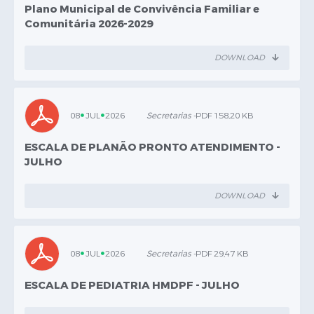
Plano Municipal de Convivência Familiar e
Comunitária 2026-2029
>
Meio Ambiente
Tiago Huk
DOWNLOAD
>
Obras
Cleriton Caetano
08
JUL
2026
Secretarias -
PDF 158,20 KB
>
Planejamento e Gestão
ESCALA DE PLANÃO PRONTO ATENDIMENTO -
Andrey Wactavski
JULHO
>
Procuradoria Geral do Município
DOWNLOAD
Fernando Go
>
Saúde
Rafael Voigt
08
JUL
2026
Secretarias -
PDF 29,47 KB
ESCALA DE PEDIATRIA HMDPF - JULHO