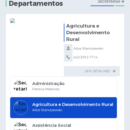
Departamentos
SECRETARIAS
Links
Agenda
Agricultura e
Desenvolvimento
SIC
Rural
Notícias
Alice Staniszewski
Briefing de Ações, Divulgações e Eventos
(42) 3912-7114
Solicitação de Remoção: Instituições Escolares
VER DETALHES
Contato
>
Administração
Patricia Molenda
Telefones Úteis
>
Agricultura e Desenvolvimento Rural
Alice Staniszewski
>
Assistência Social