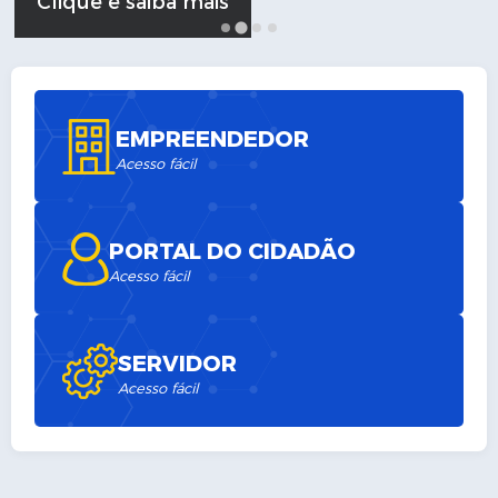
Clique e saiba mais
A Cidade
Transparência
Secretarias
EMPREENDEDOR
Acesso fácil
Turismo
Ouvidoria
PORTAL DO CIDADÃO
A Prefeitura
Acesso fácil
Editais
Legislação
SERVIDOR
Acesso fácil
Concursos
PSS Unificado 2025
PROGRAMA DE INCUBAÇÃO DA INCUBADORA DE STARTUPS
INOVA_SÃO MATEUS DO SUL