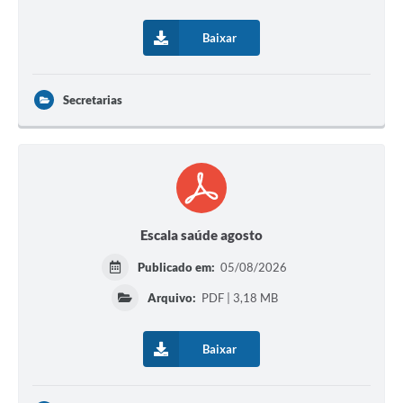
Solicitação de Remoção 2025/2026: Instituições Escolares
Baixar
Chamamento Público para Artistas Locais
Projeto Nascente Viva
Secretarias
Agência do Trabalhador
Previdência Complementar
Cadastro para Castração
Escala saúde agosto
Telefones Prefeitura Municipal
Publicado em:
05/08/2026
Feriados Municipais
Arquivo:
PDF | 3,18 MB
Imprensa
Telefones Postos de Saúde
Baixar
Plantão das Funerárias