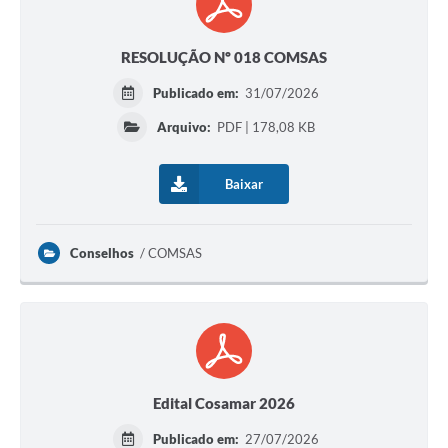
Links
RESOLUÇÃO Nº 018 COMSAS
Agenda
Publicado em:
31/07/2026
SIC
Arquivo:
PDF | 178,08 KB
Notícias
Baixar
Briefing de Ações, Divulgações e Eventos
Solicitação de Remoção: Instituições Escolares
Conselhos
COMSAS
Contato
Telefones Úteis
Edital Cosamar 2026
Publicado em:
27/07/2026