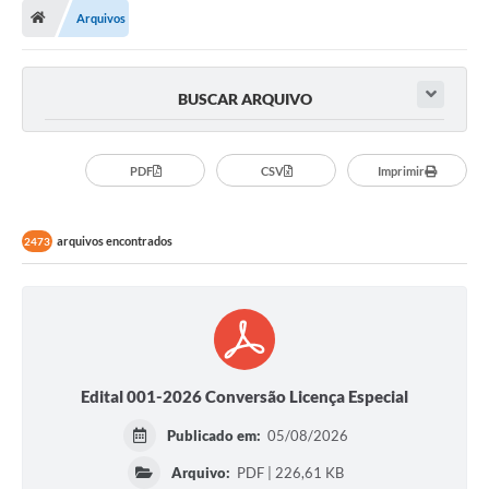
Arquivos
A Cidade
Transparência
BUSCAR ARQUIVO
Secretarias
Turismo
PDF
CSV
Imprimir
Ouvidoria
arquivos encontrados
2473
A Prefeitura
Editais
Legislação
Concursos
Edital 001-2026 Conversão Licença Especial
PSS Unificado 2025
Publicado em:
05/08/2026
PROGRAMA DE INCUBAÇÃO DA INCUBADORA DE STARTUPS
Arquivo:
PDF | 226,61 KB
INOVA_SÃO MATEUS DO SUL