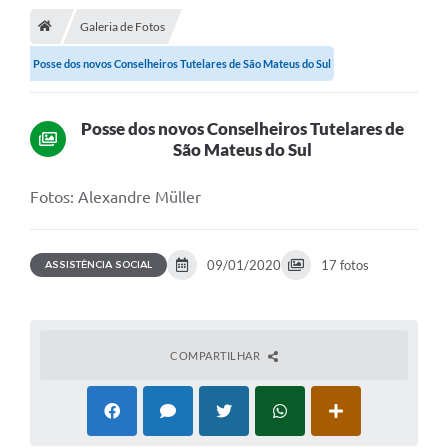
Galeria de Fotos
A Cidade
Posse dos novos Conselheiros Tutelares de São Mateus do Sul
Transparência
Secretarias
Posse dos novos Conselheiros Tutelares de
São Mateus do Sul
Turismo
Ouvidoria
Fotos: Alexandre Müller
A Prefeitura
09/01/2020
17 fotos
ASSISTÊNCIA SOCIAL
Editais
Legislação
Concursos
COMPARTILHAR
PSS Unificado 2025
PROGRAMA DE INCUBAÇÃO DA INCUBADORA DE STARTUPS
INOVA_SÃO MATEUS DO SUL