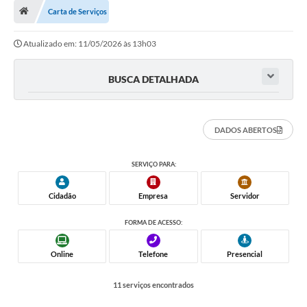
Carta de Serviços
A Cidade
Atualizado em: 11/05/2026 às 13h03
Transparência
Secretarias
BUSCA DETALHADA
Turismo
DADOS ABERTOS
Ouvidoria
A Prefeitura
SERVIÇO PARA:
Editais
Cidadão
Empresa
Servidor
Legislação
FORMA DE ACESSO:
Concursos
Online
Telefone
Presencial
PSS Unificado 2025
11 serviços encontrados
PROGRAMA DE INCUBAÇÃO DA INCUBADORA DE STARTUPS
INOVA_SÃO MATEUS DO SUL