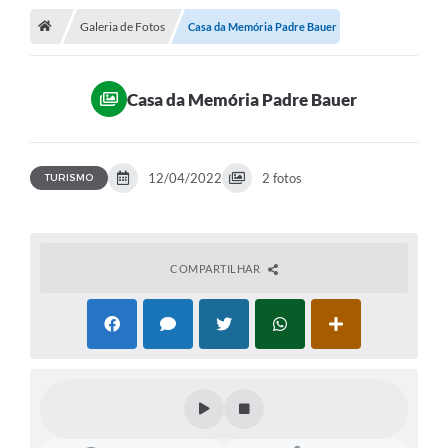
Galeria de Fotos
Casa da Memória Padre Bauer
A Cidade
Transparência
Casa da Memória Padre Bauer
Secretarias
Turismo
12/04/2022
2 fotos
TURISMO
Ouvidoria
A Prefeitura
COMPARTILHAR
Editais
Legislação
Concursos
PSS Unificado 2025
PROGRAMA DE INCUBAÇÃO DA INCUBADORA DE STARTUPS
INOVA_SÃO MATEUS DO SUL