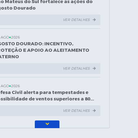
o Mateus do Sul fortalece as ações do
osto Dourado
VER DETALHES
AGO
2026
OSTO DOURADO: INCENTIVO,
OTEÇÃO E APOIO AO ALEITAMENTO
ATERNO
VER DETALHES
AGO
2026
fesa Civil alerta para tempestades e
ssibilidade de ventos superiores a 80...
VER DETALHES
AGO
2026
scrições abertas para o Miss São Mateus