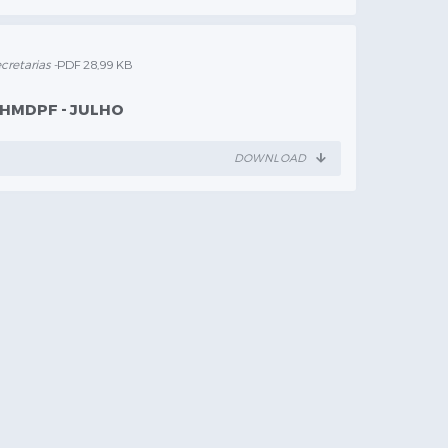
Rafael Voigt
cretarias -
PDF 28,99 KB
 HMDPF - JULHO
DOWNLOAD