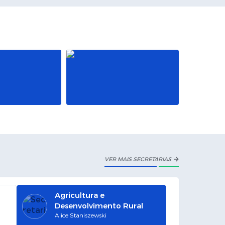
 Sul 2026
VER DETALHES
AGO
2026
a Nacional dos Profissionais da
ucação
VER DETALHES
VER MAIS SECRETARIAS
Agricultura e
>
Desenvolvimento Rural
Alice Staniszewski