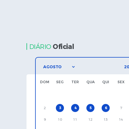
Oficial
DIÁRIO
DOM
SEG
TER
QUA
QUI
SEX
2
3
4
5
6
7
9
10
11
12
13
14