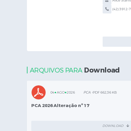
Alice Stani
(42) 3912-
Download
ARQUIVOS PARA
04
AGO
2026
PCA -
PDF 662,36 KB
PCA 2026 Alteração nº 17
DOWNLOAD