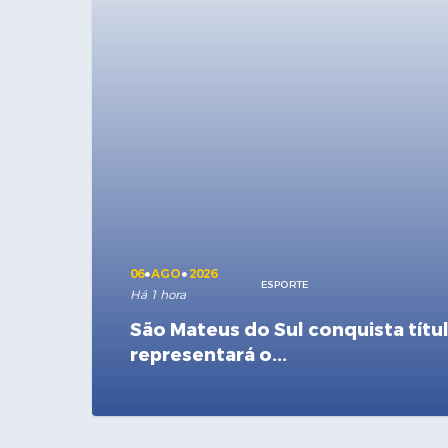
06
AGO
2026
ESPORTE
Há 1 hora
São Mateus do Sul conquista títul
representará o...