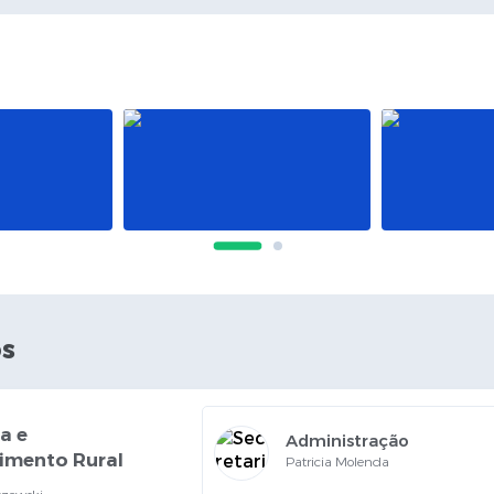
do
06
Di
Ed
s
a e
>
Administração
imento Rural
Patricia Molenda