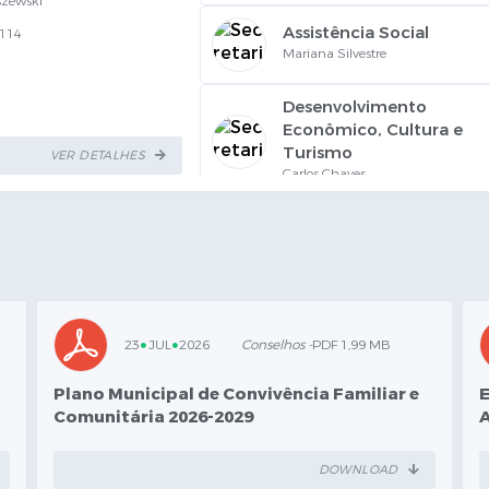
szewski
>
Assistência Social
7114
Mariana Silvestre
Desenvolvimento
>
Econômico, Cultura e
Turismo
VER DETALHES
Carlos Chaves
>
Esporte
Jackson Soares
>
Governo
João Gugelmin
23
JUL
2026
Conselhos -
PDF 1,99 MB
>
Obras
Plano Municipal de Convivência Familiar e
Cleriton Caetano
Comunitária 2026-2029
Procuradoria Geral do
>
DOWNLOAD
Município