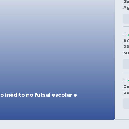
Sã
Ag
06
AG
PR
M
06
De
po
o inédito no futsal escolar e
06
In