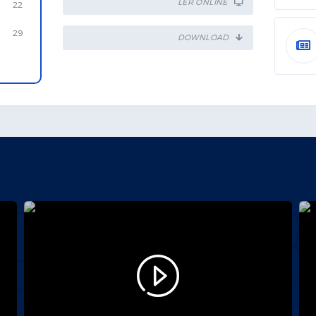
LER ONLINE
22
29
DOWNLOAD