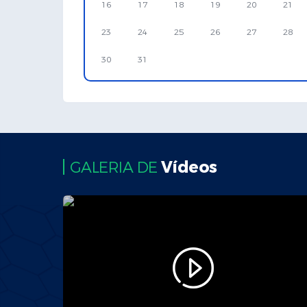
16
17
18
19
20
21
23
24
25
26
27
28
30
31
Vídeos
GALERIA DE