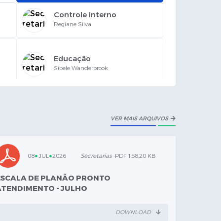
>
Controle Interno
Regiane Silva
>
Educação
Sibele Wanderbrook
>
Finanças
Izabel Kempinski
VER MAIS ARQUIVOS
>
Meio Ambiente
Tiago Huk
08
JUL
2026
Secretarias -
PDF 158,20 KB
>
Planejamento e Gestão
ESCALA DE PLANÃO PRONTO
Andrey Wactavski
ATENDIMENTO - JULHO
>
Saúde
DOWNLOAD