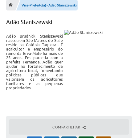
Vice-Prefeito(a) - Adão Staniszewski
A Cidade
Adão Staniszewski
Transparência
Secretarias
Adão Brudnicki Staniszewski
nasceu em São Mateus do Sul e
reside na Colônia Taquaral. É
Turismo
agricultor e empresário do
ramo da Erva-Mate há mais de
25 anos. Em parceria com a
Ouvidoria
prefeita Fernanda, Adão quer
ajudar no fortalecimento da
agricultura local, fomentando
A Prefeitura
políticas públicas que
valorizem os agricultores
Editais
familiares e as pequenas
propriedades.
Legislação
Concursos
PSS Unificado 2025
COMPARTILHAR
PROGRAMA DE INCUBAÇÃO DA INCUBADORA DE STARTUPS
INOVA_SÃO MATEUS DO SUL