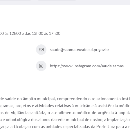
00 às 12h00 e das 13h00 às 17h00
saude@saomateusdosul.pr.gov.br
https://www.instagram.com/saude.samas
e saúde no âmbito municipal, compreendendo o relacionamento instit
gramas, projetos e atividades relativas à nutrição e à assistência méd
s de vigilância sanitária; o atendimento médico de urgência à popula
 odontológica dos alunos da rede municipal de ensino; a implantação e 
ão; a articulação com as unidades especializadas da Prefeitura para a