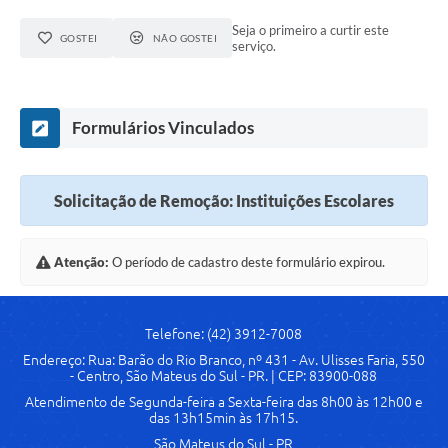
Seja o primeiro a curtir este
Solicitação de Remoção 2025/2026: Instituições Escolares
GOSTEI
NÃO GOSTEI
serviço.
Chamamento Público para Artistas Locais
Projeto Nascente Viva
Formulários Vinculados
Agência do Trabalhador
Previdência Complementar
Solicitação de Remoção: Instituições Escolares
Cadastro para Castração
Atenção:
O período de cadastro deste formulário expirou.
Telefones Prefeitura Municipal
Feriados Municipais
Telefone: (42) 3912-7008
Imprensa
Endereço: Rua: Barão do Rio Branco, nº 431 - Av. Ulisses Faria, 550
- Centro, São Mateus do Sul - PR. | CEP: 83900-088
Telefones Postos de Saúde
Atendimento de Segunda-feira a Sexta-feira das 8h00 às 12h00 e
das 13h15min às 17h15.
Plantão das Funerárias
São Mateus do Sul - PR