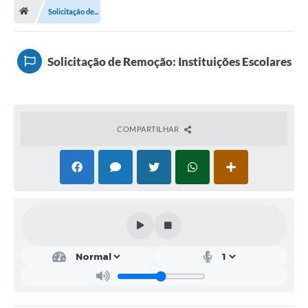
Solicitação de...
A Cidade
Transparência
Solicitação de Remoção: Instituições Escolares
Secretarias
Turismo
COMPARTILHAR
Ouvidoria
A Prefeitura
Editais
Legislação
Concursos
PSS Unificado 2025
PROGRAMA DE INCUBAÇÃO DA INCUBADORA DE STARTUPS
INOVA_SÃO MATEUS DO SUL