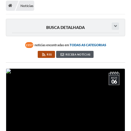
Notícias
A Cidade
Transparência
BUSCA DETALHADA
Secretarias
Turismo
notícias encontradas em
TODAS AS CATEGORIAS
2357
RSS
RECEBA NOTÍCIAS
Ouvidoria
A Prefeitura
AGO
Editais
06
Legislação
Concursos
PSS Unificado 2025
PROGRAMA DE INCUBAÇÃO DA INCUBADORA DE STARTUPS
INOVA_SÃO MATEUS DO SUL