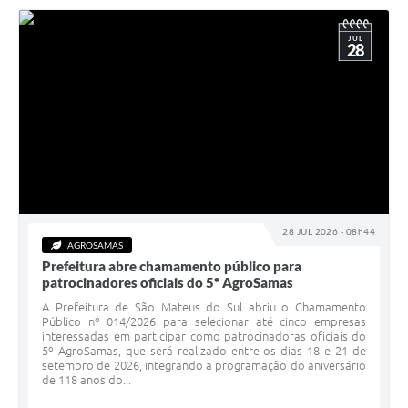
JUL
28
28 JUL 2026 - 08h44
AGROSAMAS
Prefeitura abre chamamento público para
patrocinadores oficiais do 5º AgroSamas
A Prefeitura de São Mateus do Sul abriu o Chamamento
Público nº 014/2026 para selecionar até cinco empresas
interessadas em participar como patrocinadoras oficiais do
5º AgroSamas, que será realizado entre os dias 18 e 21 de
setembro de 2026, integrando a programação do aniversário
de 118 anos do...