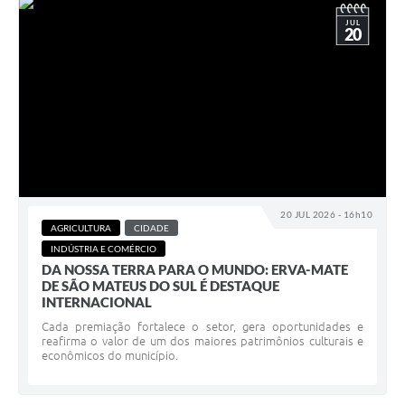
JUL
20
20 JUL 2026 - 16h10
AGRICULTURA
CIDADE
INDÚSTRIA E COMÉRCIO
DA NOSSA TERRA PARA O MUNDO: ERVA-MATE
DE SÃO MATEUS DO SUL É DESTAQUE
INTERNACIONAL
Cada premiação fortalece o setor, gera oportunidades e
reafirma o valor de um dos maiores patrimônios culturais e
econômicos do município.