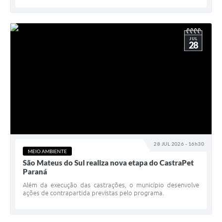
JUL
28
28 JUL 2026 - 16h30
MEIO AMBIENTE
São Mateus do Sul realiza nova etapa do CastraPet
Paraná
Além da execução das castrações, o município desenvolve
ações de contrapartida previstas pelo programa.