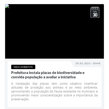
JUL
30
30 JUL 2026 - 10h48
MEIO AMBIENTE
Prefeitura instala placas de biodiversidade e
convida população a avaliar a iniciativa
A instalação das placas tem como objetivo incentivar
atitudes de proteção aos animais e ao meio ambiente,
aproximando a população da fauna existente no município e
promovendo maior conscientização sobre a importância da
preservação.