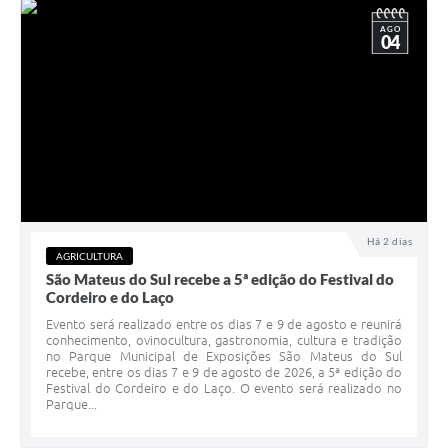
AGO
04
Há 2 dias
AGRICULTURA
São Mateus do Sul recebe a 5ª edição do Festival do
Cordeiro e do Laço
Evento será realizado entre os dias 7 e 9 de agosto e reunirá
conhecimento, ovinocultura, gastronomia, cultura e tradição
no Parque Municipal de Exposições São Mateus do Sul
recebe, entre os dias 7 e 9 de agosto de 2026, a 5ª edição do
Festival do Cordeiro e do Laço. O evento será realizado no
Parque...