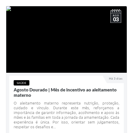
AGO
03
Há 3 dias
SAÚDE
Agosto Dourado | Mês de incentivo ao aleitamento
materno
O aleitamento materno representa nutrição, proteção,
cuidado e vínculo. Durante este mês, reforçamos a
importância de garantir informação, acolhimento e apoio às
mães e às famílias em toda a jornada da amamentação. Cada
experiência é única. Por isso, orientar sem julgamentos,
respeitar os desafios e...