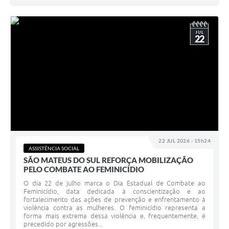
JUL
22
22 JUL 2026 - 15h24
ASSISTÊNCIA SOCIAL
SÃO MATEUS DO SUL REFORÇA MOBILIZAÇÃO
PELO COMBATE AO FEMINICÍDIO
O dia 22 de julho marca o Dia Estadual de Combate ao
Feminicídio, data dedicada à conscientização e ao
fortalecimento das ações de prevenção e enfrentamento à
violência contra as mulheres. O feminicídio representa a
forma mais extrema dessa violência e, frequentemente, é
precedido por agressões...