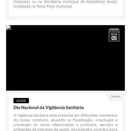
Municipal, ou na Secretaria Municipal de Assistência Social,
localizada no Novo Paço Municipal.
AGO
05
Ontem
SAÚDE
Dia Nacional da Vigilância Sanitária
A Vigilância Sanitária está presente em diferentes momentos
do nosso cotidiano, atuando na fiscalização, orientação e
prevenção de riscos relacionados a produtos, serviços e
ambientes de interesse da saúde. Seu trabalho contribui para