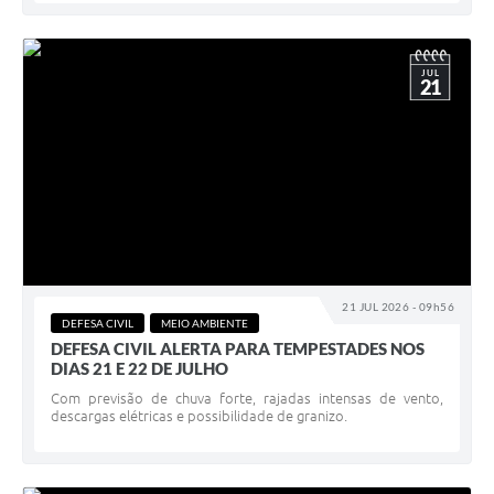
JUL
21
21 JUL 2026 - 09h56
DEFESA CIVIL
MEIO AMBIENTE
DEFESA CIVIL ALERTA PARA TEMPESTADES NOS
DIAS 21 E 22 DE JULHO
Com previsão de chuva forte, rajadas intensas de vento,
descargas elétricas e possibilidade de granizo.