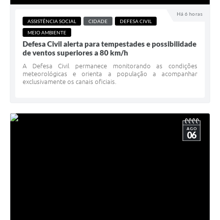
Há 6 horas
Links
ASSISTÊNCIA SOCIAL
CIDADE
DEFESA CIVIL
MEIO AMBIENTE
Agenda
Defesa Civil alerta para tempestades e possibilidade
de ventos superiores a 80 km/h
SIC
A Defesa Civil permanece monitorando as condições
Notícias
meteorológicas e orienta a população a acompanhar
exclusivamente os canais oficiais.
Briefing de Ações, Divulgações e Eventos
Solicitação de Remoção: Instituições Escolares
AGO
Contato
06
Telefones Úteis