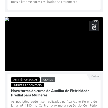
possibilitar melhores resultados no tratamento.
AGO
05
Ontem
ASSISTÊNCIA SOCIAL
CIDADE
INDÚSTRIA E COMÉRCIO
Nova turma do curso de Auxiliar de Eletricidade
Predial para Mulheres
As inscrições podem ser realizadas na Rua Altino Pereira de
Lima, nº 1380, no Centro, próximo à região do Cemitério