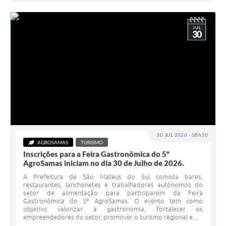
JUL
30
30 JUL 2026 - 08h30
AGROSAMAS
TURISMO
Inscrições para a Feira Gastronômica do 5º
AgroSamas iniciam no dia 30 de Julho de 2026.
A Prefeitura de São Mateus do Sul convida bares,
restaurantes, lanchonetes e trabalhadores autônomos do
setor de alimentação para participarem da Feira
Gastronômica do 5º AgroSamas. O evento tem como
objetivo valorizar a gastronomia, fortalecer os
empreendedores do setor, promover o turismo regional e...