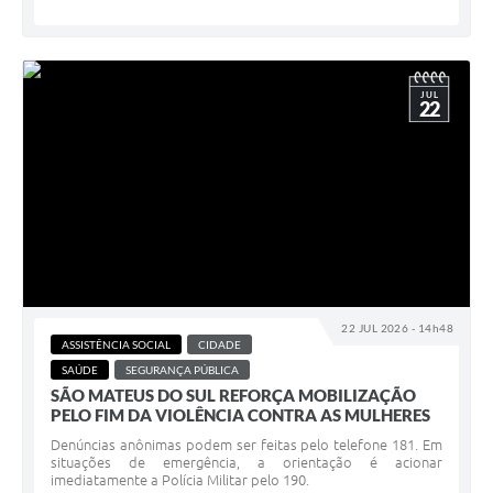
JUL
22
22 JUL 2026 - 14h48
ASSISTÊNCIA SOCIAL
CIDADE
SAÚDE
SEGURANÇA PÚBLICA
SÃO MATEUS DO SUL REFORÇA MOBILIZAÇÃO
PELO FIM DA VIOLÊNCIA CONTRA AS MULHERES
Denúncias anônimas podem ser feitas pelo telefone 181. Em
situações de emergência, a orientação é acionar
imediatamente a Polícia Militar pelo 190.