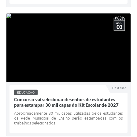
AGO
03
Há 3 dias
EDUCAÇÃO
Concurso vai selecionar desenhos de estudantes
para estampar 30 mil capas do Kit Escolar de 2027
Aproximadamente 30 mil capas utilizadas pelos estudantes
da Rede Municipal de Ensino serão estampadas com os
trabalhos selecionados.