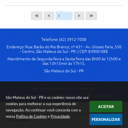
Telefone: (42) 3912-7008
Endereço: Rua: Barão do Rio Branco, nº 431 - Av. Ulisses Faria, 550
- Centro, São Mateus do Sul - PR. | CEP: 83900-088
Atendimento de Segunda-feira a Sexta-feira das 8h00 às 12h00 e
das 13h15min às 17h15.
São Mateus do Sul - PR
Versão do Sistema:
3.5.3 - 19/06/2026
Portal atualizado em:
06/08/2026 16:12
Dados Abertos
São Mateus do Sul - PR e os cookies: nosso site usa
cookies para melhorar a sua experiência de
ACEITAR
navegação. Ao continuar você concorda com a
Copyright Instar - 2006-2026. Todos os direitos reservados -
nossa
Política de Cookies
e
Privacidade
.
PERSONALIZAR
Instar Tecnologia