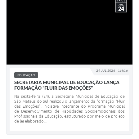
JUL
24
24 JUL 2026 - 16h16
EDUCAÇÃO
SECRETARIA MUNICIPAL DE EDUCAÇÃO LANÇA
FORMAÇÃO “FLUIR DAS EMOÇÕES”
Na sexta-feira (24), a Secretaria Municipal de Educação de
São Mateus do Sul realizou o lançamento da formação “Fluir
das Emoções”, iniciativa integrante do Programa Municipal
de Desenvolvimento de Habilidades Socioemocionais dos
Profissionais da Educação, estruturado por meio de projeto
de lei elaborado...