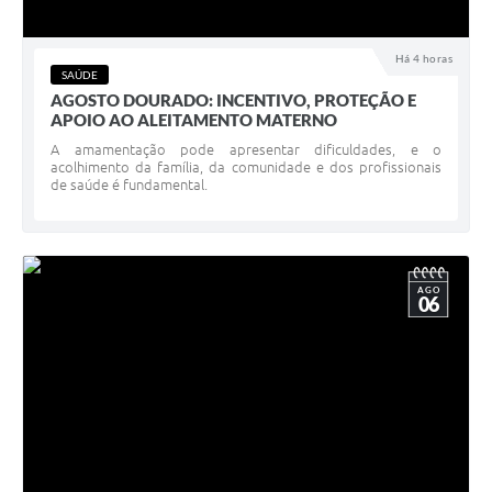
Recebimento de Recursos
Serviço de Informação ao Cidadão
Há 4 horas
SAÚDE
AGOSTO DOURADO: INCENTIVO, PROTEÇÃO E
Termos de Fomento
APOIO AO ALEITAMENTO MATERNO
Galeria de Fotos
A amamentação pode apresentar dificuldades, e o
acolhimento da família, da comunidade e dos profissionais
de saúde é fundamental.
Audiências Públicas
Iluminação Pública
Arquivos para Download
AGO
06
Carta de Serviços
Galeria de Vídeos
Projetos
Legislação
Logo Prefeitura de São Mateus do Sul