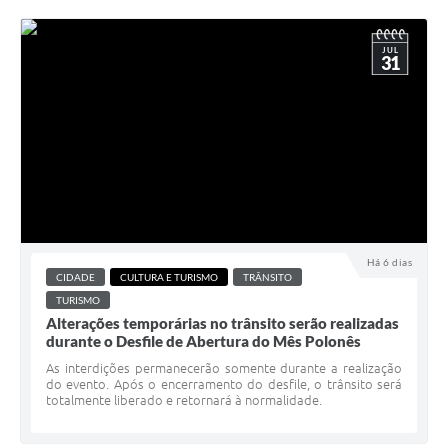
JUL
31
Há 6 dias
CIDADE
CULTURA E TURISMO
TRÂNSITO
TURISMO
Alterações temporárias no trânsito serão realizadas
durante o Desfile de Abertura do Mês Polonês
As interdições permanecerão somente durante a realização
do evento. Após o encerramento do desfile, o trânsito será
totalmente liberado e retornará à normalidade.