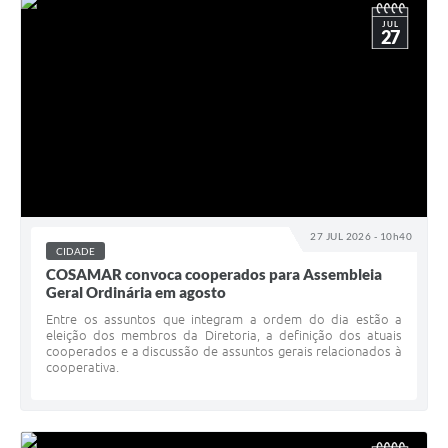
JUL
27
27 JUL 2026 - 10h40
CIDADE
COSAMAR convoca cooperados para Assembleia
Geral Ordinária em agosto
Entre os assuntos que integram a ordem do dia estão a
eleição dos membros da Diretoria, a definição dos atuais
cooperados e a discussão de assuntos gerais relacionados à
cooperativa.