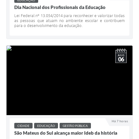
EDUCAÇÃO
Dia Nacional dos Profissionais da Educação
Lei Federal nº 13.054/2014 para reconhecer e valorizar todas
as pessoas que atuam no ambiente escolar e contribuem
para o desenvolvimento da educação.
AGO
06
Há 7 horas
CIDADE
EDUCAÇÃO
GESTÃO PÚBLICA
São Mateus do Sul alcança maior Ideb da história