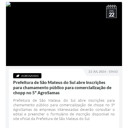
JUL
22
22 JUL 2026 - 15h32
AGROSAMAS
Prefeitura de São Mateus do Sul abre inscrições
para chamamento público para comercialização de
chopp no 5º AgroSamas
Prefeitura de São Mateus do Sul abre inscrições para
chamamento público para comercialização de chope no 5º
AgroSamas As empresas interessadas deverão consultar o
edital e preencher o formulário de inscrição disponível no
site oficial da Prefeitura de São Mateus do Sul.