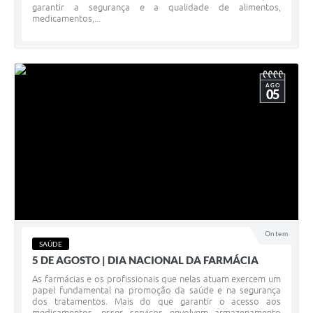
garantir a segurança e a qualidade de alimentos,
medicamentos,...
AGO
05
Ontem
SAÚDE
5 DE AGOSTO | DIA NACIONAL DA FARMÁCIA
As farmácias e os profissionais que nelas atuam exercem um
papel fundamental na promoção da saúde e na segurança
dos tratamentos. Mais do que garantir o acesso aos
medicamentos, esses serviços envolvem armazenamento