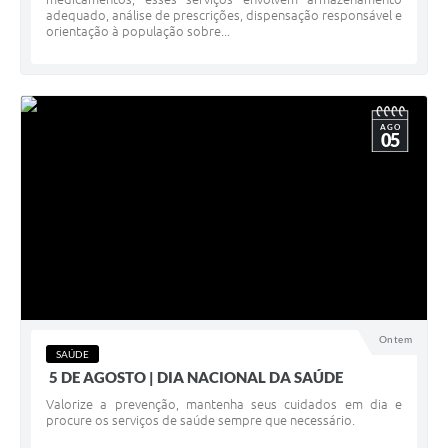
adequado, análise de prescrições, dispensação responsável e
orientação à população sobre...
AGO
05
Ontem
SAÚDE
5 DE AGOSTO | DIA NACIONAL DA SAÚDE
Valorize a prevenção, mantenha seus cuidados em dia e
procure os serviços de saúde sempre que necessário.