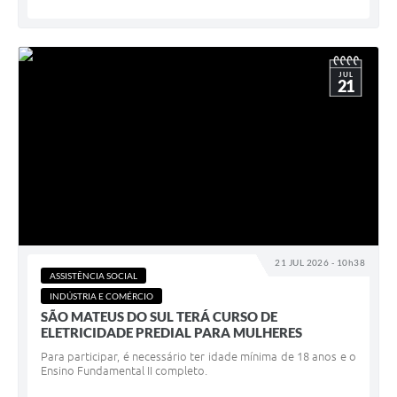
JUL
21
21 JUL 2026 - 10h38
ASSISTÊNCIA SOCIAL
INDÚSTRIA E COMÉRCIO
SÃO MATEUS DO SUL TERÁ CURSO DE
ELETRICIDADE PREDIAL PARA MULHERES
Para participar, é necessário ter idade mínima de 18 anos e o
Ensino Fundamental II completo.