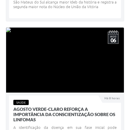
São Mateus do Sul alcança maior Ideb da história e registra a
segunda maior nota do Núcleo de União da Vitória
AGO
06
Há 8 horas
SAÚDE
AGOSTO VERDE-CLARO REFORÇA A
IMPORTÂNCIA DA CONSCIENTIZAÇÃO SOBRE OS
LINFOMAS
A identificação da doença em sua fase inicial pode