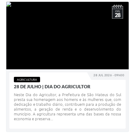
JUL
28
28 JUL 2026 - 09h00
AGRICULTURA
28 DE JULHO | DIA DO AGRICULTOR
Neste Dia do Agricultor, a Prefeitura de São Mateus do Sul
presta sua homenagem aos homens e às mulheres que, com
dedicação e trabalho diário, contribuem para a produção de
alimentos, a geração de renda e o desenvolvimento do
município. A agricultura representa uma das bases da nossa
economia e preserva...