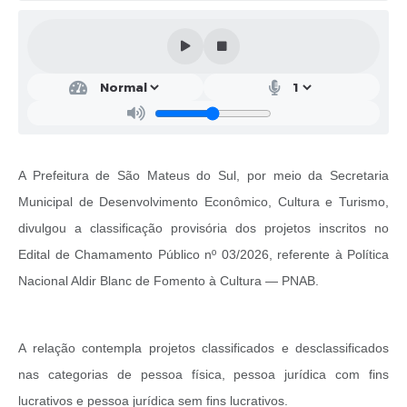
Solicitação de Remoção 2025/2026: Instituições Escolares
Chamamento Público para Artistas Locais
Projeto Nascente Viva
Agência do Trabalhador
Previdência Complementar
A Prefeitura de São Mateus do Sul, por meio da Secretaria
Municipal de Desenvolvimento Econômico, Cultura e Turismo,
Cadastro para Castração
divulgou a classificação provisória dos projetos inscritos no
Telefones Prefeitura Municipal
Edital de Chamamento Público nº 03/2026, referente à Política
Feriados Municipais
Nacional Aldir Blanc de Fomento à Cultura — PNAB.
Imprensa
A relação contempla projetos classificados e desclassificados
Telefones Postos de Saúde
nas categorias de pessoa física, pessoa jurídica com fins
Plantão das Funerárias
lucrativos e pessoa jurídica sem fins lucrativos.