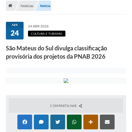
Notícias
Notícia
A Cidade
Transparência
ABR
24 ABR 2026
24
Secretarias
CULTURA E TURISMO
Turismo
São Mateus do Sul divulga classificação
provisória dos projetos da PNAB 2026
Ouvidoria
A Prefeitura
Editais
Legislação
Concursos
COMPARTILHAR
PSS Unificado 2025
PROGRAMA DE INCUBAÇÃO DA INCUBADORA DE STARTUPS
INOVA_SÃO MATEUS DO SUL