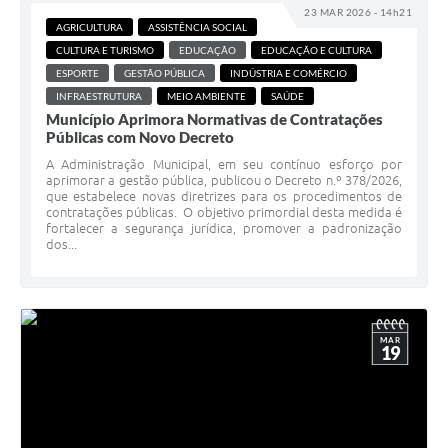
23 MAR 2026 - 14h21
AGRICULTURA
ASSISTÊNCIA SOCIAL
CULTURA E TURISMO
EDUCAÇÃO
EDUCAÇÃO E CULTURA
ESPORTE
GESTÃO PÚBLICA
INDÚSTRIA E COMÉRCIO
INFRAESTRUTURA
MEIO AMBIENTE
SAÚDE
Município Aprimora Normativas de Contratações
Públicas com Novo Decreto
A Administração Municipal, em seu contínuo esforço por
aprimorar a gestão pública, publicou o Decreto n.º 378/2026,
que estabelece novas diretrizes para os procedimentos de
contratações públicas. O objetivo primordial desta medida é
fortalecer a segurança jurídica, promover a padronização
dos...
MAR
19