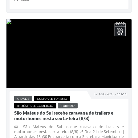
AGO
07
07 AGO 2025 - 11h11
CIDADE
CULTURA E TURISMO
INDÚSTRIA E COMÉRCIO
TURISMO
São Mateus do Sul recebe caravana de trailers e
motorhomes nesta sexta-feira (8/8)
🚐 São Mateus do Sul recebe caravana de trailers e
motorhomes nesta sexta-feira (8/8) 📍 Rua 21 de Setembro |
A partir das 13h30 Em parceria com a Secretaria Municipal de