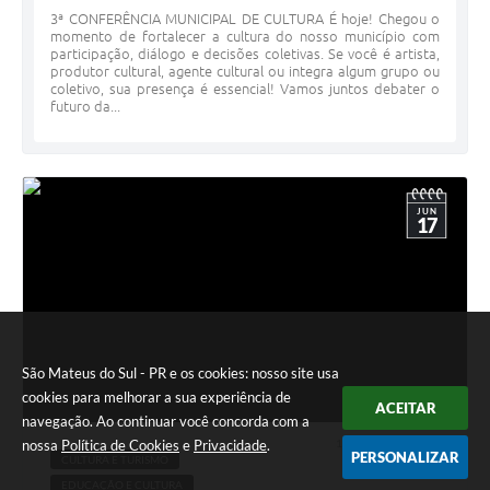
3ª CONFERÊNCIA MUNICIPAL DE CULTURA É hoje! Chegou o
momento de fortalecer a cultura do nosso município com
participação, diálogo e decisões coletivas. Se você é artista,
produtor cultural, agente cultural ou integra algum grupo ou
coletivo, sua presença é essencial! Vamos juntos debater o
futuro da...
JUN
17
São Mateus do Sul - PR e os cookies: nosso site usa
cookies para melhorar a sua experiência de
ACEITAR
navegação. Ao continuar você concorda com a
nossa
Política de Cookies
e
Privacidade
.
17 JUN 2025 - 15h06
PERSONALIZAR
CULTURA E TURISMO
EDUCAÇÃO E CULTURA