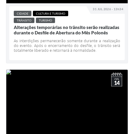
31 JUL 2026 - 13h34
Solicitação de Remoção 2025/2026: Instituições Escolares
CIDADE
CULTURA E TURISMO
TRÂNSITO
TURISMO
Chamamento Público para Artistas Locais
Alterações temporárias no trânsito serão realizadas
durante o Desfile de Abertura do Mês Polonês
Projeto Nascente Viva
As interdições permanecerão somente durante a realização
Agência do Trabalhador
do evento. Após o encerramento do desfile, o trânsito será
totalmente liberado e retornará à normalidade.
Previdência Complementar
Cadastro para Castração
Telefones Prefeitura Municipal
JUL
14
Feriados Municipais
Imprensa
Telefones Postos de Saúde
Plantão das Funerárias