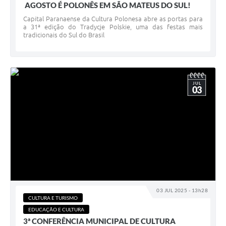
AGOSTO É POLONÊS EM SÃO MATEUS DO SUL!
Capital Paranaense da Cultura Polonesa abre as portas para
a 31ª edição do Tradycje Polskie, uma das festas mais
tradicionais do Sul do Brasil
JUL
03
03 JUL 2025 - 13h28
CULTURA E TURISMO
EDUCAÇÃO E CULTURA
3ª CONFERÊNCIA MUNICIPAL DE CULTURA