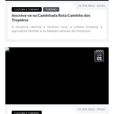
16 JUN 2026 - 11h46
CULTURA E TURISMO
TURISMO
Inscreva-se na Caminhada Rota Caminho dos
Tropeiros
A iniciativa valoriza o turismo rural, a cultura tropeira, a
agricultura familiar e as belezas naturais do município.
JUN
01
01 JUN 2026 - 09h38
CULTURA E TURISMO