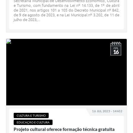
Secretaria Municipal de Desenvolvimento Econômico, Cultura
e Turismo, com fundamento na Lei nº 14.133, de 1º de abril
de 2021, nos artigos 101 a 105 do Decreto Municipal nº 842,
de 9 de agosto de 2023, e na Lei Municipal nº 3.202, de 11 de
julho de 2023,...
JUL
16
16 JUL 2025 - 14h02
CULTURA E TURISMO
EDUCAÇÃO E CULTURA
Projeto cultural oferece formação técnica gratuita