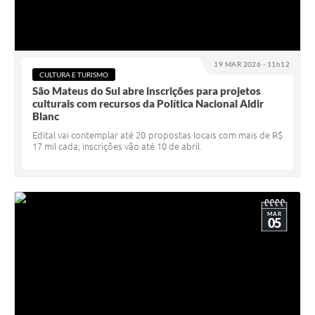
19 MAR 2026 - 11h12
CULTURA E TURISMO
São Mateus do Sul abre inscrições para projetos
culturais com recursos da Política Nacional Aldir
Blanc
Edital vai contemplar até 20 propostas locais com mais de R$
17 mil cada; inscrições vão até 10 de abril.
MAR
05