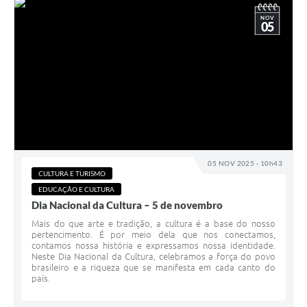
NOV
05
05 NOV 2025 - 10h43
CULTURA E TURISMO
EDUCAÇÃO E CULTURA
Dia Nacional da Cultura – 5 de novembro
Mais do que arte e tradição, a cultura é a base do nosso
pertencimento. É por meio dela que nos conectamos,
contamos nossa história e expressamos nossa identidade.
Neste Dia Nacional da Cultura, celebramos a força do povo
brasileiro e a riqueza que se manifesta em cada canto do
país.