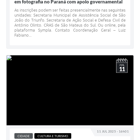
em fotografia no Paraná com apoio governamental
As inscrições podem ser feitas presencialmente nas seguintes
unidades: Secretaria Municipal de Assistência Social de São
João do Triunfo. Secretaria de Ação Social e Defesa Civil de
Antônio Olinto. CRAS de São Mateus do Sul. Ou online, pela
plataforma Sympla. Contato Coordenação Geral – Luiz
Fabiano...
JUL
11
11 JUL 2025 - 16h01
CIDADE
CULTURA E TURISMO