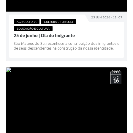
Links
25 JUN 2026 - 13h07
Agenda
AGRICULTURA
CULTURA E TURISMO
EDUCAÇÃO E CULTURA
SIC
25 de junho | Dia do Imigrante
São Mateus do Sul reconhece a contribuição dos imigrantes e
Notícias
de seus descendentes na construção da nossa identidade.
Briefing de Ações, Divulgações e Eventos
Solicitação de Remoção: Instituições Escolares
JUN
Contato
16
Telefones Úteis