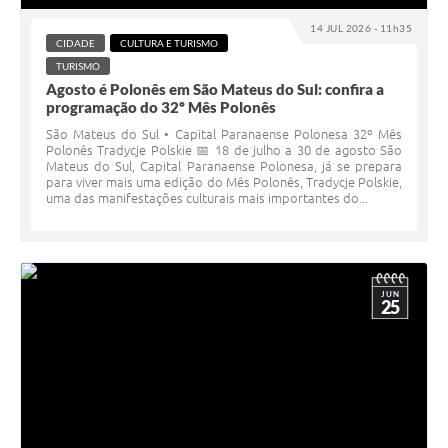
Recebimento de Recursos
14 JUL 2026 - 11h35
CIDADE
CULTURA E TURISMO
Serviço de Informação ao Cidadão
TURISMO
Agosto é Polonês em São Mateus do Sul: confira a
Termos de Fomento
programação do 32º Mês Polonês
Galeria de Fotos
São Mateus do Sul • Capital Paranaense Polonesa 32º Mês
Polonês Tradycje Polskie 📅 18 de julho a 30 de agosto São
Mateus do Sul, Capital Paranaense Polonesa, já se prepara
Audiências Públicas
para viver mais uma edição do Mês Polonês, Tradycje Polskie,
uma das manifestações culturais mais importantes do...
Iluminação Pública
Arquivos para Download
Carta de Serviços
JUN
25
Galeria de Vídeos
Projetos
Legislação
Logo Prefeitura de São Mateus do Sul