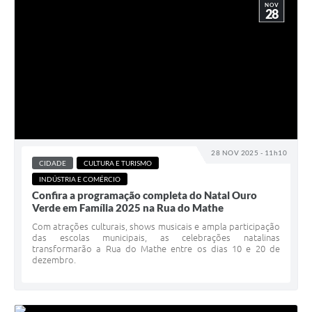
NOV
28
28 NOV 2025 - 11h10
CIDADE
CULTURA E TURISMO
INDÚSTRIA E COMÉRCIO
Confira a programação completa do Natal Ouro
Verde em Família 2025 na Rua do Mathe
Com atrações culturais, shows musicais e ampla participação
das escolas municipais, as celebrações natalinas
transformarão a Rua do Mathe entre os dias 10 e 20 de
dezembro.