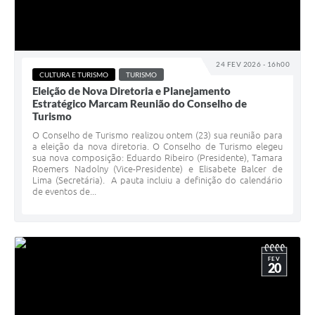
24 FEV 2026 - 16h00
CULTURA E TURISMO
TURISMO
Eleição de Nova Diretoria e Planejamento
Estratégico Marcam Reunião do Conselho de
Turismo
O Conselho de Turismo realizou ontem (23) sua reunião para
a eleição da nova diretoria. O Conselho de Turismo elegeu
sua nova composição: Eduardo Ribeiro (Presidente), Tamara
Roemers Nadolny (Vice-Presidente) e Elisabete Balcer de
Lima (Secretária). A pauta incluiu a definição do calendário
de eventos de...
FEV
20