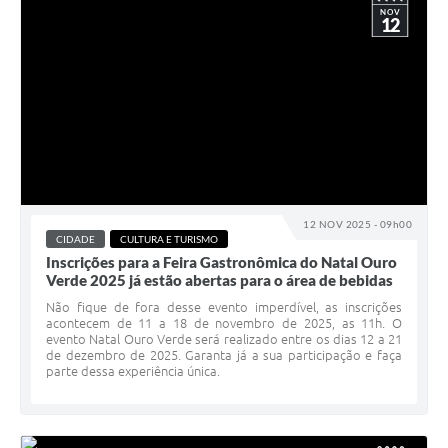
NOV
12
12 NOV 2025 - 09h00
CIDADE
CULTURA E TURISMO
Inscrições para a Feira Gastronômica do Natal Ouro
Verde 2025 já estão abertas para o área de bebidas
Não fique de fora desse evento imperdível, as inscrições
acontecem de 11 a 18 de novembro de 2025, as 11h. O
evento Natal Ouro Verde será realizado entre os dias 12 a 21
de dezembro de 2025. Garanta já a sua participação e faça
parte dessa experiência única.