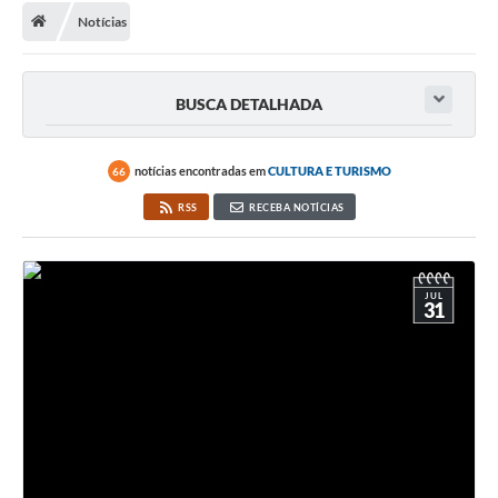
Notícias
A Cidade
Transparência
BUSCA DETALHADA
Secretarias
Turismo
notícias encontradas em
CULTURA E TURISMO
66
RSS
RECEBA NOTÍCIAS
Ouvidoria
A Prefeitura
JUL
Editais
31
Legislação
Concursos
PSS Unificado 2025
PROGRAMA DE INCUBAÇÃO DA INCUBADORA DE STARTUPS
INOVA_SÃO MATEUS DO SUL