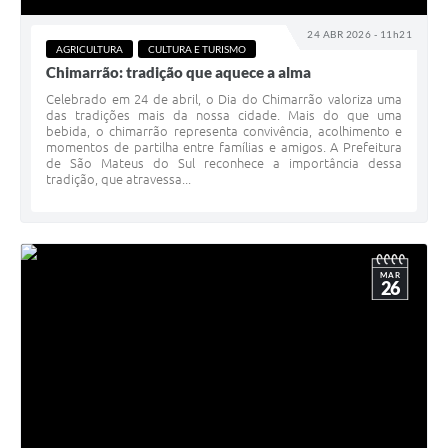
24 ABR 2026 - 11h21
AGRICULTURA
CULTURA E TURISMO
Chimarrão: tradição que aquece a alma
Celebrado em 24 de abril, o Dia do Chimarrão valoriza uma
das tradições mais da nossa cidade. Mais do que uma
bebida, o chimarrão representa convivência, acolhimento e
momentos de partilha entre famílias e amigos. A Prefeitura
de São Mateus do Sul reconhece a importância dessa
tradição, que atravessa...
MAR
26