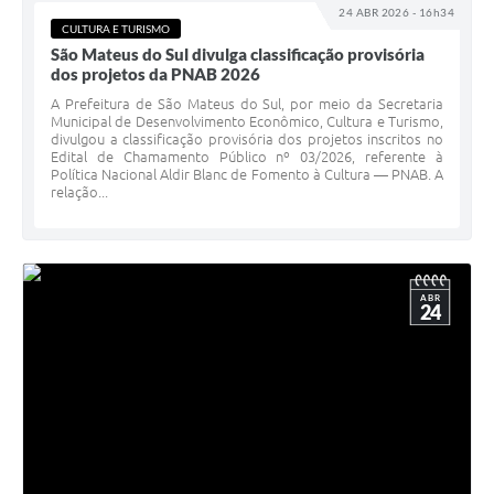
24 ABR 2026 - 16h34
CULTURA E TURISMO
São Mateus do Sul divulga classificação provisória
dos projetos da PNAB 2026
A Prefeitura de São Mateus do Sul, por meio da Secretaria
Municipal de Desenvolvimento Econômico, Cultura e Turismo,
divulgou a classificação provisória dos projetos inscritos no
Edital de Chamamento Público nº 03/2026, referente à
Política Nacional Aldir Blanc de Fomento à Cultura — PNAB. A
relação...
ABR
24