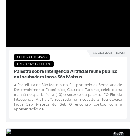
11 DEZ 2025 - 11h25
CULTURA E TURISMO
EDUCAÇÃO E CULTURA
Palestra sobre Inteligência Artificial reúne público
na Incubadora Inova São Mateus
A Prefeitura de São Mateus do Sul, por meio da Secretaria de
Desenvolvimento Econômico, Cultura e Turismo, celebrou na
manhã de quarta-feira (10) o sucesso da palestra “O Fim da
Inteligência Artificial”, realizada na Incubadora Tecnológica
Inova São Mateus do Sul. O encontro contou com a
apresentação de...