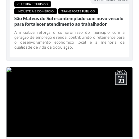
CULTURA E TURISMO
INDÚSTRIA E COMÉRCIO
TRANSPORTE PÚBLICO
São Mateus do Sul é contemplado com novo veículo
para fortalecer atendimento ao trabalhador
A iniciativa reforça o compromisso do município com a
geração de emprego e renda, contribuindo diretamente para
o desenvolvimento econômico local e a melhoria da
qualidade de vida da população.
MAR
23