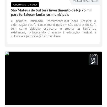
26 MAI 2026 - 08h44
CULTURA E TURISMO
São Mateus do Sul terá investimento de R$ 75 mil
para fortalecer fanfarras municipais
O projeto, intitulado “Instrumentalizar para Crescer: a
valorização das fanfarras municipais em São Mateus do Sul”,
tem como objetivo estruturar e ampliar as fanfarras
existentes, fortalecendo o acesso à educação musical, à
cultura e à participação comunitária.
ABR
24