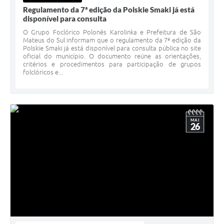
Regulamento da 7ª edição da Polskie Smaki já está
disponível para consulta
O Grupo Foclórico Polonês Karolinka e Prefeitura de São
Mateus do Sul informam que o regulamento da 7ª edição da
Polskie Smaki já está disponível para consulta pública no site
oficial do município. O documento reúne as orientações,
critérios e procedimentos para participação de grupos
folclóricos e...
MAI
26