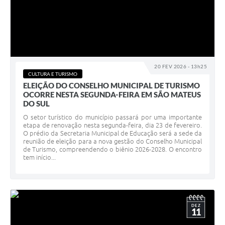
20 FEV 2026 - 13h25
CULTURA E TURISMO
ELEIÇÃO DO CONSELHO MUNICIPAL DE TURISMO
OCORRE NESTA SEGUNDA-FEIRA EM SÃO MATEUS
DO SUL
O setor turístico do município passará por uma importante
etapa de renovação nesta segunda-feira, dia 23 de fevereiro.
O prédio da Secretaria Municipal de Educação será a sede da
reunião de eleição para a nova gestão do Conselho Municipal
de Turismo, compreendendo o biênio 2026-2028. O encontro
tem início...
DEZ
11