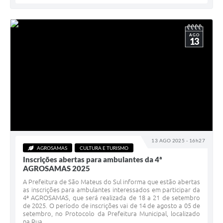
AGO
13
13 AGO 2025 - 16h27
AGROSAMAS
CULTURA E TURISMO
Inscrições abertas para ambulantes da 4ª
AGROSAMAS 2025
A Prefeitura de São Mateus do Sul informa que estão abertas
as inscrições para ambulantes interessados em participar da
4ª AGROSAMAS, que será realizada de 18 a 21 de setembro
de 2025. O período de inscrições vai de 14 de agosto a 05 de
setembro, no Protocolo da Prefeitura Municipal, localizado
na Rua...