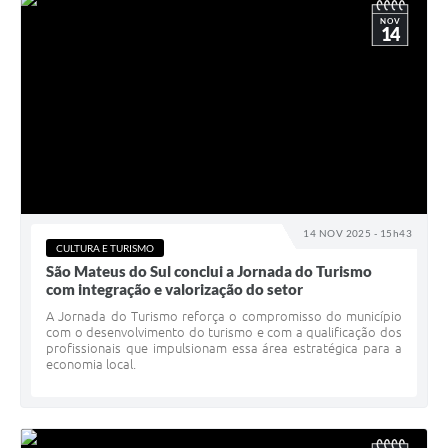
NOV
14
14 NOV 2025 - 15h43
CULTURA E TURISMO
São Mateus do Sul conclui a Jornada do Turismo
com integração e valorização do setor
A Jornada do Turismo reforça o compromisso do município
com o desenvolvimento do turismo e com a qualificação dos
profissionais que impulsionam essa área estratégica para a
economia local.