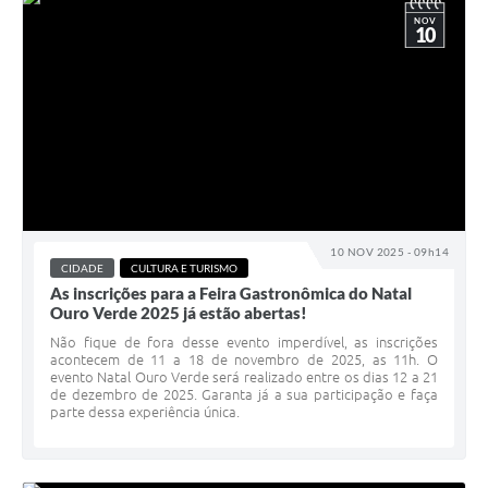
NOV
10
10 NOV 2025 - 09h14
CIDADE
CULTURA E TURISMO
As inscrições para a Feira Gastronômica do Natal
Ouro Verde 2025 já estão abertas!
Não fique de fora desse evento imperdível, as inscrições
acontecem de 11 a 18 de novembro de 2025, as 11h. O
evento Natal Ouro Verde será realizado entre os dias 12 a 21
de dezembro de 2025. Garanta já a sua participação e faça
parte dessa experiência única.