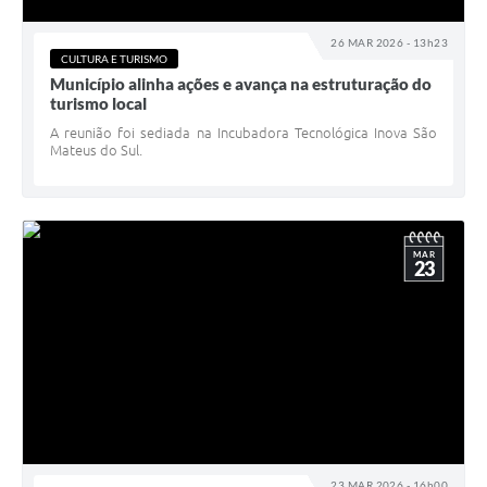
26 MAR 2026 - 13h23
CULTURA E TURISMO
Município alinha ações e avança na estruturação do
turismo local
A reunião foi sediada na Incubadora Tecnológica Inova São
Mateus do Sul.
MAR
23
23 MAR 2026 - 16h00