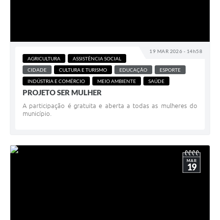
19 MAR 2026 - 14h58
AGRICULTURA
ASSISTÊNCIA SOCIAL
CIDADE
CULTURA E TURISMO
EDUCAÇÃO
ESPORTE
INDÚSTRIA E COMÉRCIO
MEIO AMBIENTE
SAÚDE
PROJETO SER MULHER
A participação é gratuita e aberta a todas as mulheres do
município.
MAR
19