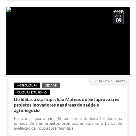
OUT
09
09 OUT 2025 - 16h29
AGRICULTURA
CIDADE
CULTURA E TURISMO
De ideias a startups: São Mateus do Sul aprova três
projetos inovadores nas áreas de saúde e
agronegócio
Na última quarta-feira (8), um passo decisivo foi dado na
jornada de três projetos promissores durante a banca de
avaliação da incubadora municipal.