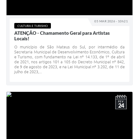
05 MAR 2026 - 10h21
CULTURA E TURISMO
ATENÇÃO - Chamamento Geral para Artistas
Locais!
O município de São Mateus do Sul, por intermédio da
Secretaria Municipal de Desenvolvimento Econômico, Cultura
e Turismo, com fundamento na Lei nº 14.133, de 1º de abril
de 2021, nos artigos 101 a 105 do Decreto Municipal nº 842,
de 9 de agosto de 2023, e na Lei Municipal nº 3.202, de 11 de
julho de 2023,...
FEV
24