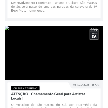
Desenvolvimento Econômico, Turismo e Cultura, São Mateus
do Sul será palco de uma das paradas da caravana da 9ª
Expo Motorhome, que...
AGO
06
06 AGO 2025 - 15h37
CULTURA E TURISMO
ATENÇÃO - Chamamento Geral para Artistas
Locais!
O município de São Mateus do Sul, por intermédio da