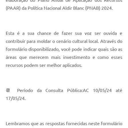
elaboração do Plano Anual de Aplicação dos Recursos
Recebimento de Recursos
(PAAR) da Política Nacional Aldir Blanc (PNAB) 2024.
Serviço de Informação ao Cidadão
Termos de Fomento
Esta é a sua chance de fazer sua voz ser ouvida e
Galeria de Fotos
contribuir para moldar o cenário cultural local. Através do
Audiências Públicas
formulário disponibilizado, você pode indicar quais são as
áreas que merecem mais investimento e como esses
Iluminação Pública
recursos podem ser melhor aplicados.
Arquivos para Download
Carta de Serviços
📆 Período da Consulta Pública:AC 10/05/24 até
Galeria de Vídeos
17/05/24.
Projetos
Legislação
Lembramos que as respostas fornecidas neste formulário
Logo Prefeitura de São Mateus do Sul