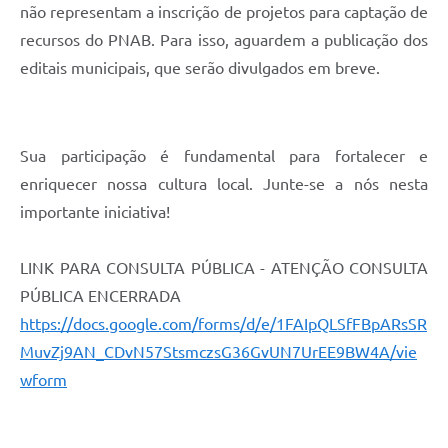
não representam a inscrição de projetos para captação de
Links
recursos do PNAB. Para isso, aguardem a publicação dos
editais municipais, que serão divulgados em breve.
Agenda
SIC
Notícias
Sua participação é fundamental para fortalecer e
enriquecer nossa cultura local. Junte-se a nós nesta
Briefing de Ações, Divulgações e Eventos
importante iniciativa!
Solicitação de Remoção: Instituições Escolares
LINK PARA CONSULTA PÚBLICA - ATENÇÃO CONSULTA
Contato
PÚBLICA ENCERRADA
Telefones Úteis
https://docs.google.com/forms/d/e/1FAIpQLSfFBpARsSR
MuvZj9AN_CDvN57StsmczsG36GvUN7UrEE9BW4A/vie
wform