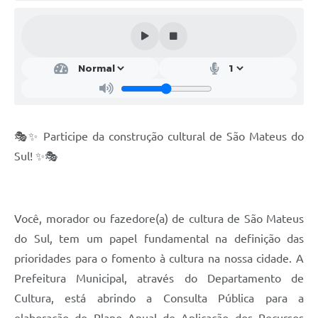
Solicitação de Remoção 2025/2026: Instituições Escolares
Chamamento Público para Artistas Locais
Projeto Nascente Viva
Agência do Trabalhador
Previdência Complementar
🎭✨ Participe da construção cultural de São Mateus do
Sul! ✨🎭
Cadastro para Castração
Telefones Prefeitura Municipal
Feriados Municipais
Você, morador ou fazedore(a) de cultura de São Mateus
do Sul, tem um papel fundamental na definição das
Imprensa
prioridades para o fomento à cultura na nossa cidade. A
Telefones Postos de Saúde
Prefeitura Municipal, através do Departamento de
Cultura, está abrindo a Consulta Pública para a
Plantão das Funerárias