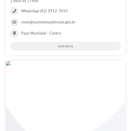
13h00 às 17h00
Links
WhatsApp (42) 3912-7033
Agenda
cmas@saomateusdosul.pr.gov.br
SIC
Paço Municipal - Centro
Notícias
VER MAIS
Briefing de Ações, Divulgações e Eventos
Solicitação de Remoção: Instituições Escolares
Contato
Telefones Úteis