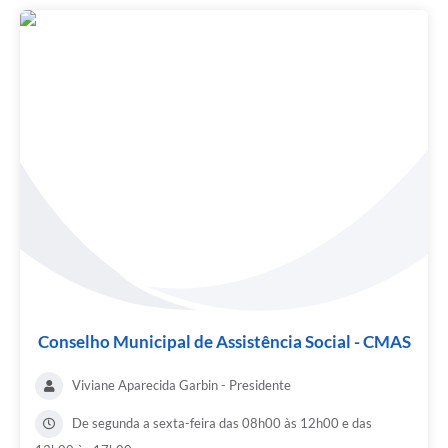
Recebimento de Recursos
Serviço de Informação ao Cidadão
Termos de Fomento
Galeria de Fotos
Audiências Públicas
Iluminação Pública
Arquivos para Download
Carta de Serviços
Galeria de Vídeos
Conselho Municipal de Assistência Social - CMAS
Projetos
Viviane Aparecida Garbin - Presidente
Legislação
De segunda a sexta-feira das 08h00 às 12h00 e das
Logo Prefeitura de São Mateus do Sul