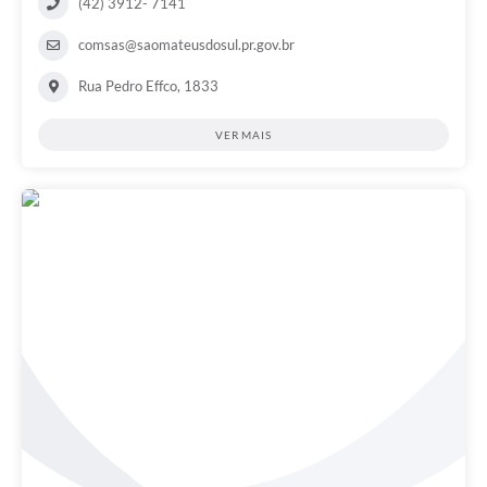
(42) 3912- 7141
comsas@saomateusdosul.pr.gov.br
Rua Pedro Effco, 1833
VER MAIS