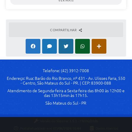
VER MAIS
COMPARTILHAR
Telefone: (42) 3912-7008
Endereço: Rua: Barão do Rio Branco, nº 431 - Av. Ulisses Faria, 550
- Centro, São Mateus do Sul - PR. | CEP: 83900-088
Atendimento de Segunda-feira a Sexta-feira das 8h00 às 12h00 e
das 13h15min às 17h15.
São Mateus do Sul - PR
Versão do Sistema:
3.5.3 - 19/06/2026
Portal atualizado em:
07/08/2026 16:44
Dados Abertos