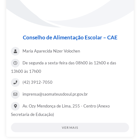
Solicitação de Remoção 2025/2026: Instituições Escolares
Chamamento Público para Artistas Locais
Projeto Nascente Viva
Conselho de Alimentação Escolar – CAE
Agência do Trabalhador
Maria Aparecida Nizer Volochen
Previdência Complementar
De segunda a sexta-feira das 08h00 às 12h00 e das
13h00 às 17h00
Cadastro para Castração
(42) 3912-7050
Telefones Prefeitura Municipal
imprensa@saomateusdosul.pr.gov.br
Feriados Municipais
Av. Ozy Mendonça de Lima, 255 - Centro (Anexo
Imprensa
Secretaria de Educação)
Telefones Postos de Saúde
VER MAIS
Plantão das Funerárias