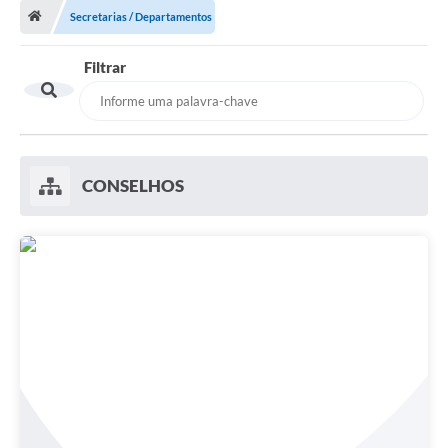
Secretarias / Departamentos
A Cidade
Filtrar
Transparência
Secretarias
Turismo
CONSELHOS
Ouvidoria
A Prefeitura
Editais
Legislação
Concursos
PSS Unificado 2025
PROGRAMA DE INCUBAÇÃO DA INCUBADORA DE STARTUPS
INOVA_SÃO MATEUS DO SUL