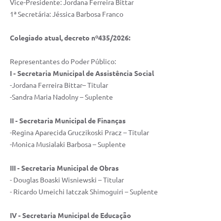
Vice-Presidente: Jordana Ferreira Bittar
Recebimento de Recursos
1ª Secretária: Jéssica Barbosa Franco
Serviço de Informação ao Cidadão
Colegiado atual, decreto nº435/2026:
Termos de Fomento
Representantes do Poder Público:
Galeria de Fotos
I - Secretaria Municipal de Assistência Social
Audiências Públicas
-Jordana Ferreira Bittar– Titular
-Sandra Maria Nadolny – Suplente
Iluminação Pública
II - Secretaria Municipal de Finanças
Arquivos para Download
-Regina Aparecida Gruczikoski Pracz – Titular
Carta de Serviços
-Monica Musialaki Barbosa – Suplente
Galeria de Vídeos
III - Secretaria Municipal de Obras
Projetos
- Douglas Boaski Wisniewski – Titular
- Ricardo Umeichi Iatczak Shimoguiri – Suplente
Legislação
IV - Secretaria Municipal de Educação
Logo Prefeitura de São Mateus do Sul