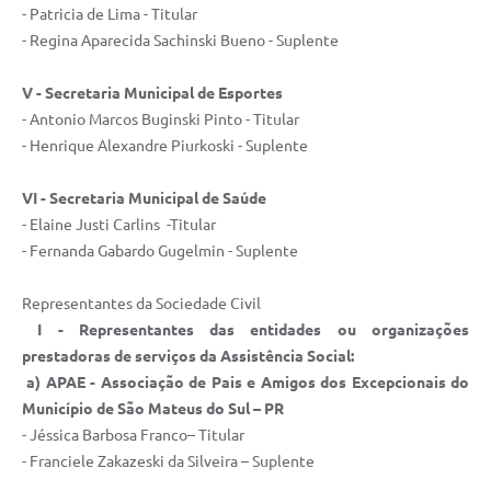
- Patricia de Lima - Titular
Links
- Regina Aparecida Sachinski Bueno - Suplente
Agenda
V - Secretaria Municipal de Esportes
- Antonio Marcos Buginski Pinto - Titular
SIC
- Henrique Alexandre Piurkoski - Suplente
Notícias
VI - Secretaria Municipal de Saúde
Briefing de Ações, Divulgações e Eventos
- Elaine Justi Carlins -Titular
Solicitação de Remoção: Instituições Escolares
- Fernanda Gabardo Gugelmin - Suplente
Contato
Representantes da Sociedade Civil
I - Representantes das entidades ou organizações
Telefones Úteis
prestadoras de serviços da Assistência Social:
a) APAE - Associação de Pais e Amigos dos Excepcionais do
Município de São Mateus do Sul – PR
- Jéssica Barbosa Franco– Titular
- Franciele Zakazeski
da Silveira – Suplente