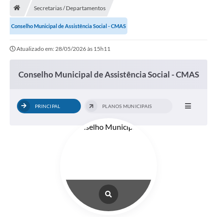
Secretarias / Departamentos
A Cidade
Conselho Municipal de Assistência Social - CMAS
Transparência
Atualizado em: 28/05/2026 às 15h11
Secretarias
Conselho Municipal de Assistência Social - CMAS
Turismo
Ouvidoria
PRINCIPAL
PLANOS MUNICIPAIS
A Prefeitura
Editais
Legislação
Concursos
PSS Unificado 2025
PROGRAMA DE INCUBAÇÃO DA INCUBADORA DE STARTUPS
INOVA_SÃO MATEUS DO SUL