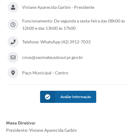
Viviane Aparecida Garbin - Presidente
Solicitação de Remoção 2025/2026: Instituições Escolares
Funcionamento: De segunda a sexta-feira das 08h00 às
Chamamento Público para Artistas Locais
12h00 e das 13h00 às 17h00
Projeto Nascente Viva
Telefone: WhatsApp (42) 3912-7033
Agência do Trabalhador
cmas@saomateusdosul.pr.gov.br
Previdência Complementar
Cadastro para Castração
Paço Municipal - Centro
Telefones Prefeitura Municipal
Feriados Municipais
Avaliar Informação
Imprensa
Telefones Postos de Saúde
Mesa Diretiva:
Plantão das Funerárias
Presidente: Viviane Aparecida Garbin