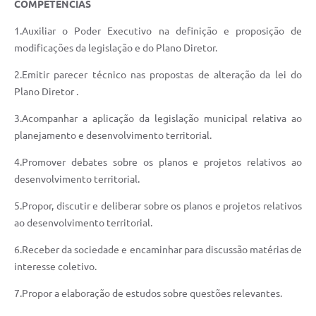
COMPETÊNCIAS
Recebimento de Recursos
1.Auxiliar o Poder Executivo na definição e proposição de
Serviço de Informação ao Cidadão
modificações da legislação e do Plano Diretor.
Termos de Fomento
2.Emitir parecer técnico nas propostas de alteração da lei do
Plano Diretor .
Galeria de Fotos
3.Acompanhar a aplicação da legislação municipal relativa ao
Audiências Públicas
planejamento e desenvolvimento territorial.
Iluminação Pública
4.Promover debates sobre os planos e projetos relativos ao
Arquivos para Download
desenvolvimento territorial.
Carta de Serviços
5.Propor, discutir e deliberar sobre os planos e projetos relativos
ao desenvolvimento territorial.
Galeria de Vídeos
6.Receber da sociedade e encaminhar para discussão matérias de
Projetos
interesse coletivo.
Legislação
7.Propor a elaboração de estudos sobre questões relevantes.
Logo Prefeitura de São Mateus do Sul