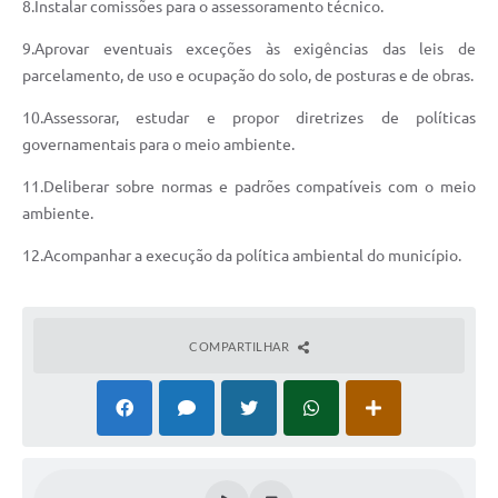
8.Instalar comissões para o assessoramento técnico.
Links
9.Aprovar eventuais exceções às exigências das leis de
parcelamento, de uso e ocupação do solo, de posturas e de obras.
Agenda
10.Assessorar, estudar e propor diretrizes de políticas
SIC
governamentais para o meio ambiente.
Notícias
11.Deliberar sobre normas e padrões compatíveis com o meio
Briefing de Ações, Divulgações e Eventos
ambiente.
Solicitação de Remoção: Instituições Escolares
12.Acompanhar a execução da política ambiental do município.
Contato
Telefones Úteis
COMPARTILHAR