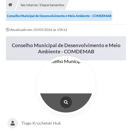
Secretarias / Departamentos
A Cidade
Conselho Municipal de Desenvolvimento e Meio Ambiente - COMDEMAB
Transparência
Atualizado em: 05/05/2026 às 15h12
Secretarias
Conselho Municipal de Desenvolvimento e Meio
Turismo
Ambiente - COMDEMAB
Ouvidoria
A Prefeitura
Editais
Legislação
Concursos
PSS Unificado 2025
Tiago Kruchelski Huk
PROGRAMA DE INCUBAÇÃO DA INCUBADORA DE STARTUPS
INOVA_SÃO MATEUS DO SUL