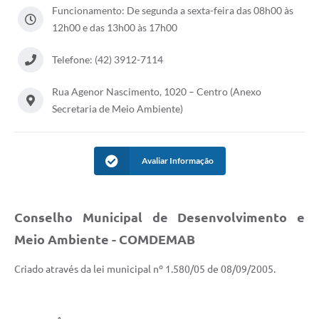
Funcionamento: De segunda a sexta-feira das 08h00 às
Solicitação de Remoção 2025/2026: Instituições Escolares
12h00 e das 13h00 às 17h00
Chamamento Público para Artistas Locais
Telefone: (42) 3912-7114
Projeto Nascente Viva
Rua Agenor Nascimento, 1020 – Centro (Anexo
Agência do Trabalhador
Secretaria de Meio Ambiente)
Previdência Complementar
Avaliar Informação
Cadastro para Castração
Telefones Prefeitura Municipal
Conselho Municipal de Desenvolvimento e
Feriados Municipais
Meio Ambiente - COMDEMAB
Imprensa
Criado através da lei municipal nº 1.580/05 de 08/09/2005.
Telefones Postos de Saúde
Plantão das Funerárias