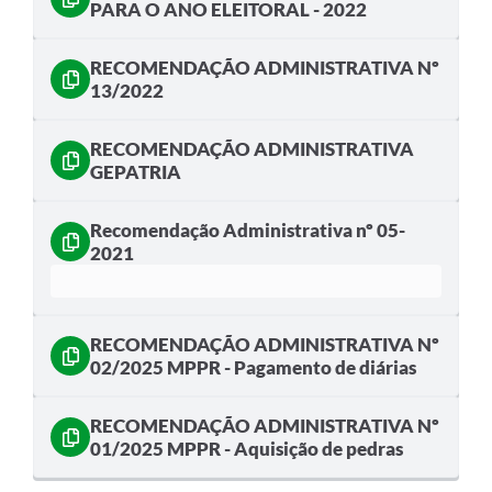
PARA O ANO ELEITORAL - 2022
Solicitação de Remoção 2025/2026: Instituições Escolares
RECOMENDAÇÃO ADMINISTRATIVA Nº
Chamamento Público para Artistas Locais
13/2022
Projeto Nascente Viva
RECOMENDAÇÃO ADMINISTRATIVA
Agência do Trabalhador
GEPATRIA
Previdência Complementar
Recomendação Administrativa nº 05-
Cadastro para Castração
2021
Telefones Prefeitura Municipal
Feriados Municipais
RECOMENDAÇÃO ADMINISTRATIVA Nº
02/2025 MPPR - Pagamento de diárias
Imprensa
Telefones Postos de Saúde
RECOMENDAÇÃO ADMINISTRATIVA Nº
01/2025 MPPR - Aquisição de pedras
Plantão das Funerárias