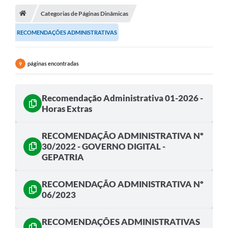
Categorias de Páginas Dinâmicas
A Cidade
RECOMENDAÇÕES ADMINISTRATIVAS
Transparência
Secretarias
páginas encontradas
9
Turismo
Recomendação Administrativa 01-2026 -
Ouvidoria
Horas Extras
A Prefeitura
RECOMENDAÇÃO ADMINISTRATIVA Nº
Editais
30/2022 - GOVERNO DIGITAL -
GEPATRIA
Legislação
Concursos
RECOMENDAÇÃO ADMINISTRATIVA Nº
06/2023
PSS Unificado 2025
PROGRAMA DE INCUBAÇÃO DA INCUBADORA DE STARTUPS
RECOMENDAÇÕES ADMINISTRATIVAS
INOVA_SÃO MATEUS DO SUL