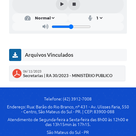
Solicitação de Remoção 2025/2026: Instituições Escolares
Chamamento Público para Artistas Locais
Projeto Nascente Viva
Agência do Trabalhador
Arquivos Vinculados
Previdência Complementar
Cadastro para Castração
06/11/2023
Secretarias | RA 30/2023 - MINISTÉRIO PUBLICO
Telefones Prefeitura Municipal
Feriados Municipais
Telefone: (42) 3912-7008
Imprensa
Endereço: Rua: Barão do Rio Branco, nº 431 - Av. Ulisses Faria, 550
- Centro, São Mateus do Sul - PR. | CEP: 83900-088
Telefones Postos de Saúde
Atendimento de Segunda-feira a Sexta-feira das 8h00 às 12h00 e
das 13h15min às 17h15.
Plantão das Funerárias
São Mateus do Sul - PR