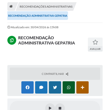
RECOMENDAÇÕES ADMINISTRATIVAS
A Cidade
RECOMENDAÇÃO ADMINISTRATIVA GEPATRIA
Transparência
Atualizado em: 30/04/2026 às 15h08
Secretarias
RECOMENDAÇÃO
Turismo
ADMINISTRATIVA GEPATRIA
Ouvidoria
AVALIAR
A Prefeitura
Editais
COMPARTILHAR
Legislação
Concursos
PSS Unificado 2025
PROGRAMA DE INCUBAÇÃO DA INCUBADORA DE STARTUPS
INOVA_SÃO MATEUS DO SUL