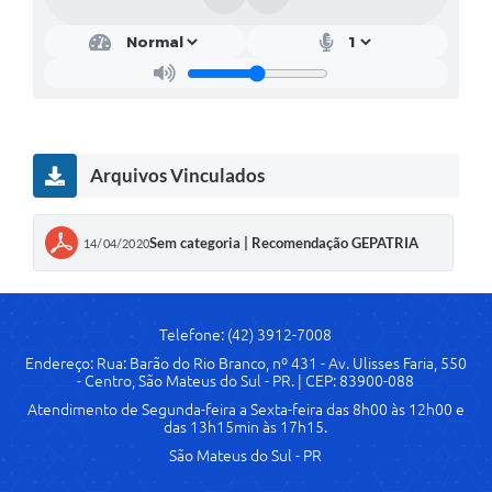
Solicitação de Remoção 2025/2026: Instituições Escolares
Chamamento Público para Artistas Locais
Projeto Nascente Viva
Agência do Trabalhador
Arquivos Vinculados
Previdência Complementar
Sem categoria | Recomendação GEPATRIA
14/04/2020
Cadastro para Castração
Telefones Prefeitura Municipal
Telefone: (42) 3912-7008
Feriados Municipais
Endereço: Rua: Barão do Rio Branco, nº 431 - Av. Ulisses Faria, 550
Imprensa
- Centro, São Mateus do Sul - PR. | CEP: 83900-088
Atendimento de Segunda-feira a Sexta-feira das 8h00 às 12h00 e
Telefones Postos de Saúde
das 13h15min às 17h15.
São Mateus do Sul - PR
Plantão das Funerárias