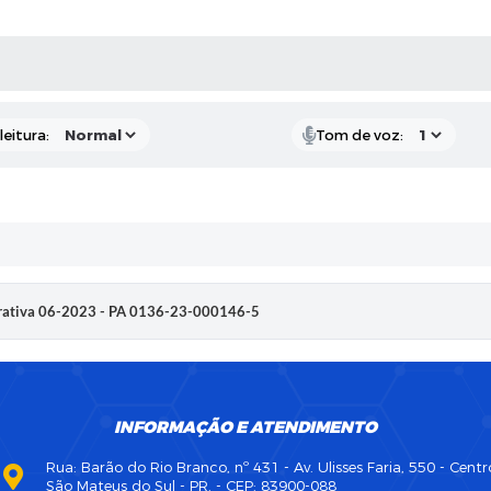
AS MÍDIAS
eitura:
Tom de voz:
trativa 06-2023 - PA 0136-23-000146-5
INFORMAÇÃO E ATENDIMENTO
Rua: Barão do Rio Branco, nº 431 - Av. Ulisses Faria, 550 - Centr
São Mateus do Sul - PR. - CEP: 83900-088