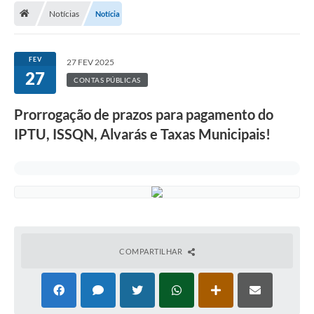
Notícias
Notícia
A Cidade
Transparência
FEV
27 FEV 2025
27
Secretarias
CONTAS PÚBLICAS
Turismo
Prorrogação de prazos para pagamento do
IPTU, ISSQN, Alvarás e Taxas Municipais!
Ouvidoria
A Prefeitura
Editais
Legislação
Concursos
COMPARTILHAR
PSS Unificado 2025
PROGRAMA DE INCUBAÇÃO DA INCUBADORA DE STARTUPS
INOVA_SÃO MATEUS DO SUL