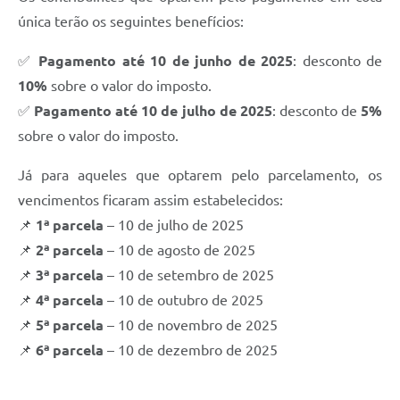
Recebimento de Recursos
única terão os seguintes benefícios:
Serviço de Informação ao Cidadão
✅
Pagamento até 10 de junho de 2025
: desconto de
Termos de Fomento
10%
sobre o valor do imposto.
✅
Pagamento até 10 de julho de 2025
: desconto de
5%
Galeria de Fotos
sobre o valor do imposto.
Audiências Públicas
Já para aqueles que optarem pelo parcelamento, os
Iluminação Pública
vencimentos ficaram assim estabelecidos:
Arquivos para Download
📌
1ª parcela
– 10 de julho de 2025
📌
2ª parcela
– 10 de agosto de 2025
Carta de Serviços
📌
3ª parcela
– 10 de setembro de 2025
Galeria de Vídeos
📌
4ª parcela
– 10 de outubro de 2025
📌
5ª parcela
– 10 de novembro de 2025
Projetos
📌
6ª parcela
– 10 de dezembro de 2025
Legislação
Logo Prefeitura de São Mateus do Sul