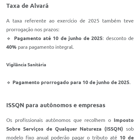
Taxa de Alvará
Links
A taxa referente ao exercício de 2025 também teve
Agenda
prorrogação nos prazos:
SIC
🔹
Pagamento até 10 de junho de 2025
: desconto de
40%
para pagamento integral.
Notícias
Briefing de Ações, Divulgações e Eventos
Vigilância Sanitária
Solicitação de Remoção: Instituições Escolares
🔹
Pagamento prorrogado para 10 de junho de 2025
.
Contato
Telefones Úteis
ISSQN para autônomos e empresas
Os profissionais autônomos que recolhem o
Imposto
Sobre Serviços de Qualquer Natureza (ISSQN)
sob
modelo fixo anual poderão pagar o tributo até
10 de