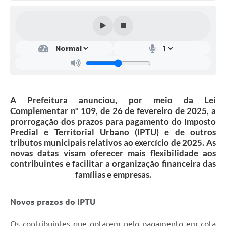
Solicitação de Remoção 2025/2026: Instituições Escolares
Chamamento Público para Artistas Locais
Projeto Nascente Viva
Agência do Trabalhador
Previdência Complementar
A Prefeitura anunciou, por meio da Lei
Complementar nº 109, de 26 de fevereiro de 2025, a
Cadastro para Castração
prorrogação dos prazos para pagamento do Imposto
Predial e Territorial Urbano (IPTU) e de outros
Telefones Prefeitura Municipal
tributos municipais relativos ao exercício de 2025. As
novas datas visam oferecer mais flexibilidade aos
Feriados Municipais
contribuintes e facilitar a organização financeira das
famílias e empresas.
Imprensa
Telefones Postos de Saúde
Novos prazos do IPTU
Plantão das Funerárias
Os contribuintes que optarem pelo pagamento em cota