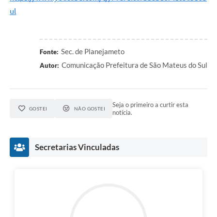
Recebimento de Recursos
ul
Serviço de Informação ao Cidadão
Termos de Fomento
Sec. de Planejameto
Fonte:
Galeria de Fotos
Comunicação Prefeitura de São Mateus do Sul
Autor:
Audiências Públicas
Iluminação Pública
Seja o primeiro a curtir esta
GOSTEI
NÃO GOSTEI
notícia.
Arquivos para Download
Carta de Serviços
Secretarias Vinculadas
Galeria de Vídeos
Projetos
Legislação
Logo Prefeitura de São Mateus do Sul