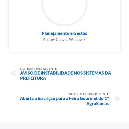
Links
Agenda
SIC
Planejamento e Gestão
Andrey Chaves Wactavski
Notícias
Briefing de Ações, Divulgações e Eventos
Solicitação de Remoção: Instituições Escolares
NOTÍCIA MAIS RECENTE
AVISO DE INSTABILIDADE NOS SISTEMAS DA
Contato
PREFEITURA
Telefones Úteis
NOTÍCIA MENOS RECENTE
Aberta a inscrição para a Feira Gourmet do 1º
AgroSamas