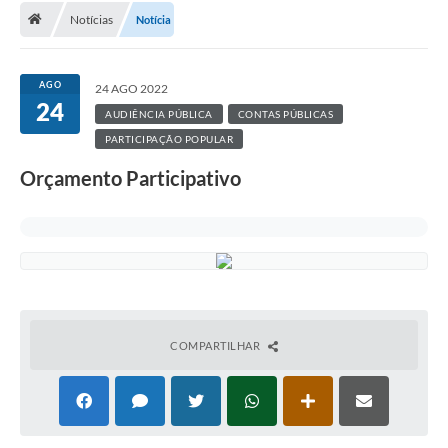
Notícias
Notícia
A Cidade
Transparência
AGO
24 AGO 2022
24
Secretarias
AUDIÊNCIA PÚBLICA
CONTAS PÚBLICAS
PARTICIPAÇÃO POPULAR
Turismo
Orçamento Participativo
Ouvidoria
A Prefeitura
Editais
Legislação
COMPARTILHAR
Concursos
PSS Unificado 2025
PROGRAMA DE INCUBAÇÃO DA INCUBADORA DE STARTUPS
INOVA_SÃO MATEUS DO SUL