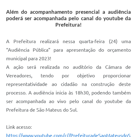
Solicitação de Remoção 2025/2026: Instituições Escolares
Além do acompanhamento presencial a audiência
poderá ser acompanhada pelo canal do youtube da
Chamamento Público para Artistas Locais
Prefeitura!
Projeto Nascente Viva
A Prefeitura realizará nessa quarta-feira (24) uma
Agência do Trabalhador
“Audiência Pública” para apresentação do orçamento
Previdência Complementar
municipal para 2023!
A ação será realizada no auditório da Câmara de
Cadastro para Castração
Vereadores, tendo por objetivo proporcionar
Telefones Prefeitura Municipal
representatividade ao cidadão na construção deste
processo. A audiência inicia às 18h30, podendo também
Feriados Municipais
ser acompanhada ao vivo pelo canal do youtube da
Imprensa
Prefeitura de São Mateus do Sul.
Telefones Postos de Saúde
Link acesso:
Plantão das Funerárias
https://www.youtube.com/c//PrefeituradeSaoMateusdoS