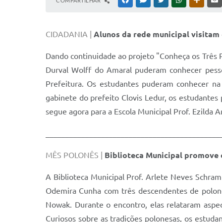
COMPARTILHAR
FACEBOOK
MESSENGER
TWITTER
WHATSAPP
OUTRAS
CIDADANIA |
Alunos da rede municipal visitam
Dando continuidade ao projeto "Conheça os Três P
Durval Wolff do Amaral puderam conhecer pesso
Prefeitura. Os estudantes puderam conhecer na 
gabinete do prefeito Clovis Ledur, os estudante
segue agora para a Escola Municipal Prof. Ezilda A
____________________________________________
MÊS POLONÊS |
Biblioteca Municipal promove 
A Biblioteca Municipal Prof. Arlete Neves Schra
Odemira Cunha com três descendentes de polones
Nowak. Durante o encontro, elas relataram aspec
Curiosos sobre as tradições polonesas, os estud