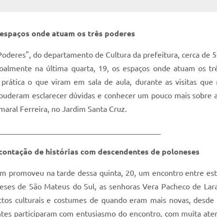
 MÍDIAS
RECEBA NOTÍCIAS
 espaços onde atuam os três poderes
oderes", do departamento de Cultura da prefeitura, cerca de 5
almente na última quarta, 19, os espaços onde atuam os tr
prática o que viram em sala de aula, durante as visitas qu
s puderam esclarecer dúvidas e conhecer um pouco mais sobre a
maral Ferreira, no Jardim Santa Cruz.
__________________________________________
contação de histórias com descendentes de poloneses
mm promoveu na tarde dessa quinta, 20, um encontro entre estu
es de São Mateus do Sul, as senhoras Vera Pacheco de Lara,
tos culturais e costumes de quando eram mais novas, desde b
antes participaram com entusiasmo do encontro, com muita ate