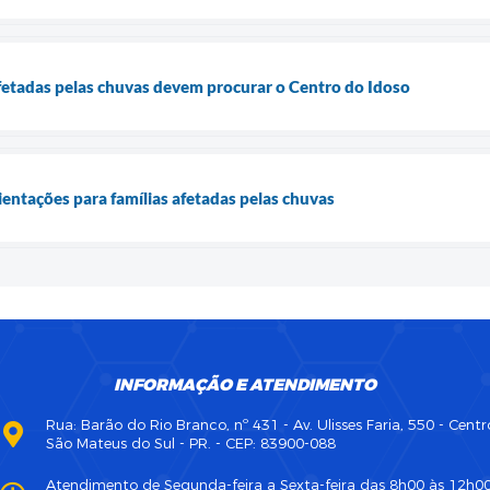
fetadas pelas chuvas devem procurar o Centro do Idoso
ientações para famílias afetadas pelas chuvas
INFORMAÇÃO E ATENDIMENTO
Rua: Barão do Rio Branco, nº 431 - Av. Ulisses Faria, 550 - Centr
São Mateus do Sul - PR. - CEP: 83900-088
Atendimento de Segunda-feira a Sexta-feira das 8h00 às 12h0