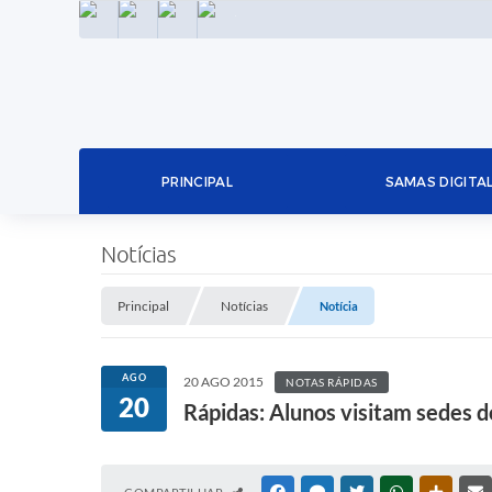
INSTAGRAM
FACEBOOK
LINKEDIN
TWITTER
PRINCIPAL
SAMAS DIGITA
Notícias
Principal
Notícias
Notícia
AGO
20 AGO 2015
NOTAS RÁPIDAS
20
Rápidas: Alunos visitam sedes d