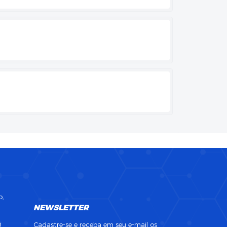
o,
NEWSLETTER
0
Cadastre-se e receba em seu e-mail os