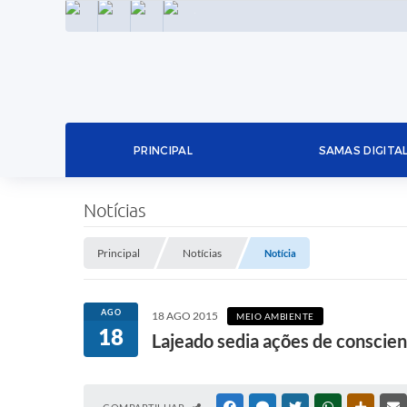
INSTAGRAM
FACEBOOK
LINKEDIN
TWITTER
PRINCIPAL
SAMAS DIGITA
Notícias
Principal
Notícias
Notícia
AGO
18 AGO 2015
MEIO AMBIENTE
18
Lajeado sedia ações de conscie