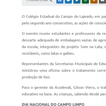
COMPARTILHAR
FACEBOOK
MESSENGER
TWITTER
WHATSAPP
OUTRAS
O Colégio Estadual do Campo do Lajeado, em parc
pelo segundo ano consecutivo, as ações de consc
O evento reuniu estudantes e professores da re
descarte adequado de embalagens vazias de agrot
da escola, integrantes do projeto Som na Lata, 
recicláveis, como latas e galões.
Representantes da Secretarias Municipais de Edu
ministrou uma oficina sobre o tratamento corr
produção de lixo.
Para o gerente da Acodevali, Gilson Viero, o tr
educativo na base. As crianças, sabendo desde pe
DIA NACIONAL DO CAMPO LIMPO