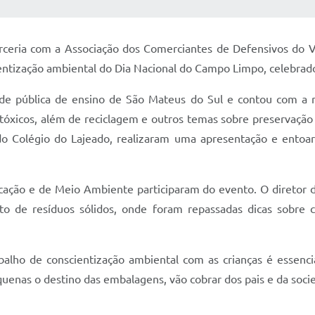
 MÍDIAS
RECEBA NOTÍCIAS
eria com a Associação dos Comerciantes de Defensivos do Val
ientização ambiental do Dia Nacional do Campo Limpo
, celebra
de pública de ensino de São Mateus do Sul e contou com a rea
óxicos, além de reciclagem e outros temas sobre preservação
do Colégio do Lajeado, realizaram uma apresentação e entoar
cação e de Meio Ambiente participaram do evento. O diretor 
eto de resíduos sólidos, onde foram repassadas dicas sobre
abalho de conscientização ambiental com as crianças é essenci
quenas o destino das embalagens, vão cobrar dos pais e da soci