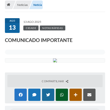
Notícias
Notícia
A Cidade
Transparência
AGO
13 AGO 2025
13
Secretarias
CIDADE
NOTAS RÁPIDAS
Turismo
COMUNICADO IMPORTANTE
Ouvidoria
A Prefeitura
Editais
Legislação
COMPARTILHAR
Concursos
PSS Unificado 2025
PROGRAMA DE INCUBAÇÃO DA INCUBADORA DE STARTUPS
INOVA_SÃO MATEUS DO SUL