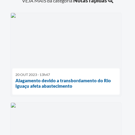
Notas rápidas
VEJA MAIS da categoria
Links
Agenda
SIC
Notícias
Briefing de Ações, Divulgações e Eventos
Solicitação de Remoção: Instituições Escolares
20 OUT 2023 - 13h47
Alagamento devido a transbordamento do Rio
Contato
Iguaçu afeta abastecimento
Telefones Úteis