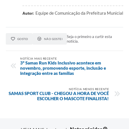
Recebimento de Recursos
Equipe de Comunicação da Prefeitura Municial
Autor:
Serviço de Informação ao Cidadão
Termos de Fomento
Seja o primeiro a curtir esta
Galeria de Fotos
GOSTEI
NÃO GOSTEI
notícia.
Audiências Públicas
NOTÍCIA MAIS RECENTE
Iluminação Pública
3º Samas Run Kids Inclusivo acontece em
novembro, promovendo esporte, inclusão e
Arquivos para Download
integração entre as famílias
Carta de Serviços
NOTÍCIA MENOS RECENTE
SAMAS SPORT CLUB - CHEGOU A HORA DE VOCÊ
Galeria de Vídeos
ESCOLHER O MASCOTE FINALISTA!
Projetos
Legislação
Logo Prefeitura de São Mateus do Sul