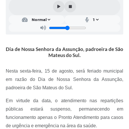
Solicitação de Remoção 2025/2026: Instituições Escolares
Chamamento Público para Artistas Locais
Projeto Nascente Viva
Agência do Trabalhador
Dia de Nossa Senhora da Assunção, padroeira de São
Previdência Complementar
Mateus do Sul.
Cadastro para Castração
Nesta sexta-feira, 15 de agosto, será feriado municipal
Telefones Prefeitura Municipal
em razão do Dia de Nossa Senhora da Assunção,
padroeira de São Mateus do Sul.
Feriados Municipais
Imprensa
Em virtude da data, o atendimento nas repartições
públicas estará suspenso, permanecendo em
Telefones Postos de Saúde
funcionamento apenas o Pronto Atendimento para casos
Plantão das Funerárias
de urgência e emergência na área da saúde.