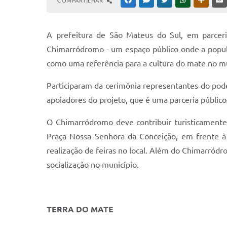
COMPARTILHAR
FACEBOOK
MESSENGER
TWITTER
WHATSAPP
OUTRAS
A prefeitura de São Mateus do Sul, em parcer
Chimarródromo - um espaço público onde a populaç
como uma referência para a cultura do mate no mu
Participaram da cerimônia representantes do pode
apoiadores do projeto, que é uma parceria público
O Chimarródromo deve contribuir turisticamente
Praça Nossa Senhora da Conceição, em frente à I
realização de feiras no local. Além do Chimarródro
socialização no município.
TERRA DO MATE