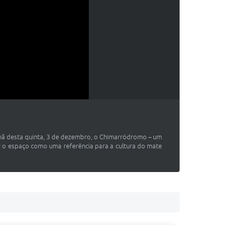
hã desta quinta, 3 de dezembro, o Chimarródromo – um
ar o espaço como uma referência para a cultura do mate