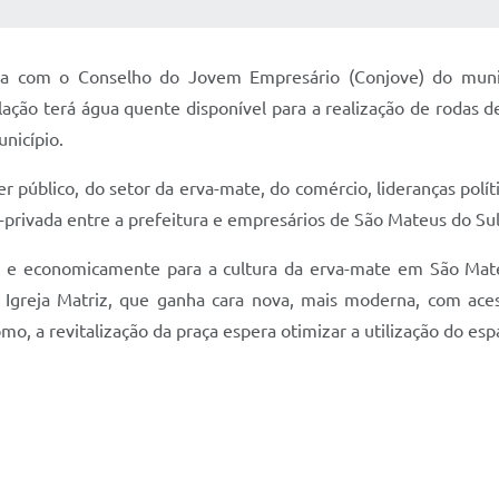
 MÍDIAS
RECEBA NOTÍCIAS
ia com o Conselho do Jovem Empresário (Conjove) do munic
ão terá água quente disponível para a realização de rodas de 
nicípio.
r público, do setor da erva-mate, do comércio, lideranças polí
-privada entre a prefeitura e empresários de São Mateus do Sul
 e economicamente para a cultura da erva-mate em São Mateus
greja Matriz, que ganha cara nova, mais moderna, com acessi
mo, a revitalização da praça espera otimizar a utilização do e