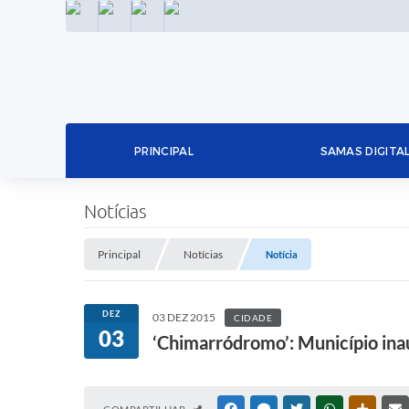
INSTAGRAM
FACEBOOK
LINKEDIN
TWITTER
PRINCIPAL
SAMAS DIGITA
Notícias
Principal
Notícias
Notícia
DEZ
03 DEZ 2015
CIDADE
03
‘Chimarródromo’: Município ina