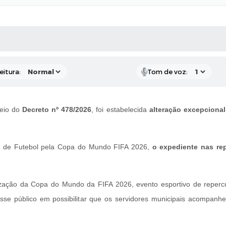
 MÍDIAS
RECEBA NOTÍCIAS
eitura:
Tom de voz:
meio do
Decreto nº 478/2026
, foi estabelecida
alteração excepcional
ira de Futebol pela Copa do Mundo FIFA 2026,
o expediente nas rep
zação da Copa do Mundo da FIFA 2026, evento esportivo de repercus
sse público em possibilitar que os servidores municipais acompanh