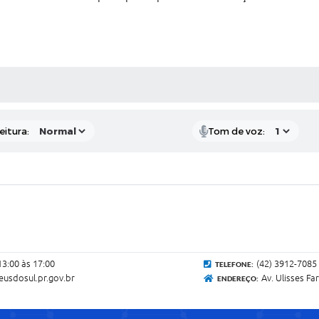
 MÍDIAS
eitura:
Tom de voz:
13:00 às 17:00
(42) 3912-7085
TELEFONE:
eusdosul.pr.gov.br
Av. Ulisses Fa
ENDEREÇO: