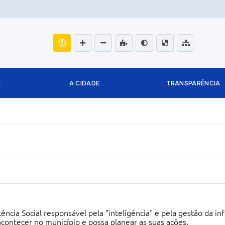
L
A CIDADE
TRANSPARÊNCIA
tência Social responsável pela "inteligência" e pela gestão da i
contecer no município e possa planear as suas ações.