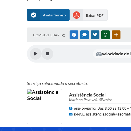
Avaliar Serviço
Baixar PDF
COMPARTILHAR
FACEBOOK
MESSENGER
TWITTER
WHATSAPP
OUTRAS
Velocidade de l
Serviço relacionado a secretaria:
Assistência Social
Mariana Pavowski Silvestre
Das 8:00 às 12:00 – 
ATENDIMENTO:
assistenciasocial@saomat
E-MAIL: