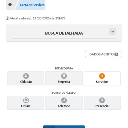
Carta de Serviços
A Cidade
Atualizado em: 11/05/2026 às 13h03
Transparência
Secretarias
BUSCA DETALHADA
Turismo
DADOS ABERTOS
Ouvidoria
A Prefeitura
SERVIÇO PARA:
Editais
Cidadão
Empresa
Servidor
Legislação
FORMA DE ACESSO:
Concursos
Online
Telefone
Presencial
PSS Unificado 2025
PROGRAMA DE INCUBAÇÃO DA INCUBADORA DE STARTUPS
INOVA_SÃO MATEUS DO SUL