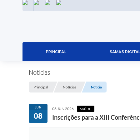
INSTAGRAM
FACEBOOK
LINKEDIN
TWITTER
PRINCIPAL
SAMAS DIGITA
Notícias
Principal
Notícias
Notícia
JUN
08 JUN 2026
SAÚDE
08
Inscrições para a XIII Conferên