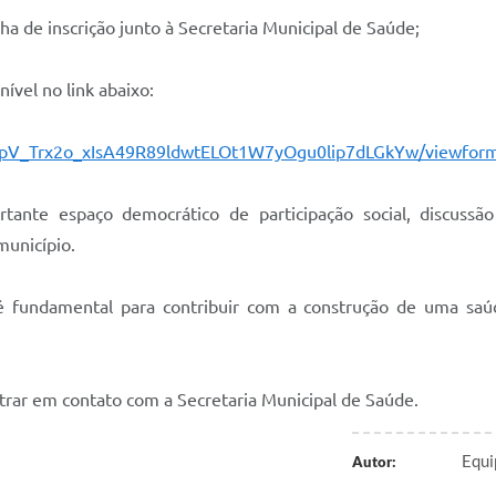
a de inscrição junto à Secretaria Municipal de Saúde;
ível no link abaixo:
bT-pV_Trx2o_xIsA49R89ldwtELOt1W7yOgu0lip7dLGkYw/viewfor
nte espaço democrático de participação social, discussão
município.
 fundamental para contribuir com a construção de uma saúd
rar em contato com a Secretaria Municipal de Saúde.
Equi
Autor: