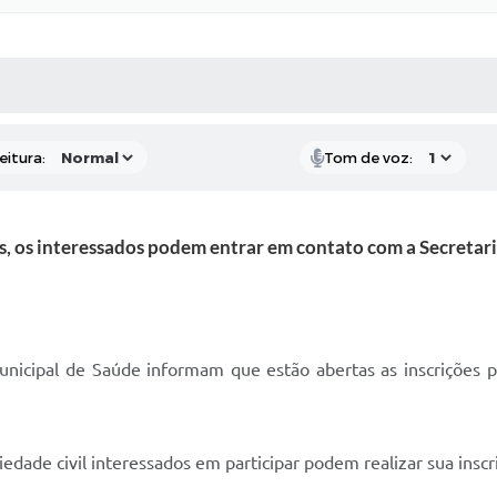
 MÍDIAS
RECEBA NOTÍCIAS
eitura:
Tom de voz:
, os interessados podem entrar em contato com a Secretar
nicipal de Saúde informam que estão abertas as inscrições p
iedade civil interessados em participar podem realizar sua insc