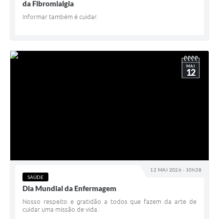
da Fibromialgia
Informar também é cuidar.
MAI
12
12 MAI 2026 - 10h38
SAÚDE
Dia Mundial da Enfermagem
Nosso respeito e gratidão a todos que fazem da arte de
cuidar uma missão de vida.