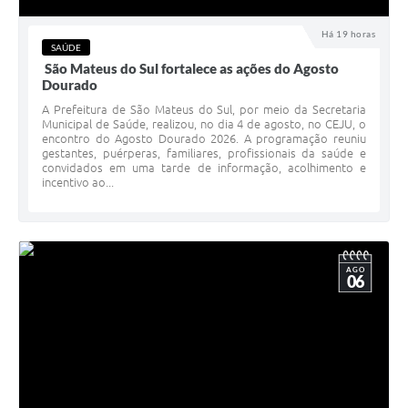
Recebimento de Recursos
Há 19 horas
Serviço de Informação ao Cidadão
SAÚDE
São Mateus do Sul fortalece as ações do Agosto
Termos de Fomento
Dourado
A Prefeitura de São Mateus do Sul, por meio da Secretaria
Galeria de Fotos
Municipal de Saúde, realizou, no dia 4 de agosto, no CEJU, o
encontro do Agosto Dourado 2026. A programação reuniu
gestantes, puérperas, familiares, profissionais da saúde e
Audiências Públicas
convidados em uma tarde de informação, acolhimento e
incentivo ao...
Iluminação Pública
Arquivos para Download
Carta de Serviços
AGO
06
Galeria de Vídeos
Projetos
Legislação
Logo Prefeitura de São Mateus do Sul