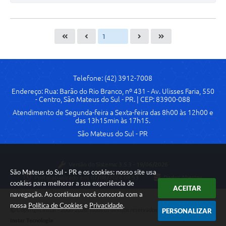
Telefone: (42) 3912-7008
Endereço: Rua: Barão do Rio Branco, nº 431 - Av. Ulisses Faria, 550
- Centro, São Mateus do Sul - PR. | CEP: 83900-088
Atendimento de Segunda-feira a Sexta-feira das 8h00 às 12h00 e
das 13h15min às 17h15.
São Mateus do Sul - PR
Versão do Sistema:
3.5.3 - 19/06/2026
São Mateus do Sul - PR e os cookies: nosso site usa
Portal atualizado em:
07/08/2026 08:53
Dados Abertos
cookies para melhorar a sua experiência de
ACEITAR
navegação. Ao continuar você concorda com a
nossa
Política de Cookies
e
Privacidade
.
Copyright Instar - 2006-2026. Todos os direitos reservados -
PERSONALIZAR
Instar Tecnologia