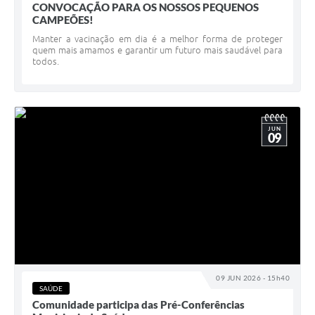
CONVOCAÇÃO PARA OS NOSSOS PEQUENOS
CAMPEÕES!
Manter a vacinação em dia é a melhor forma de proteger
quem mais amamos e garantir um futuro mais saudável para
todos.
JUN
09
09 JUN 2026 - 15h40
SAÚDE
Comunidade participa das Pré-Conferências