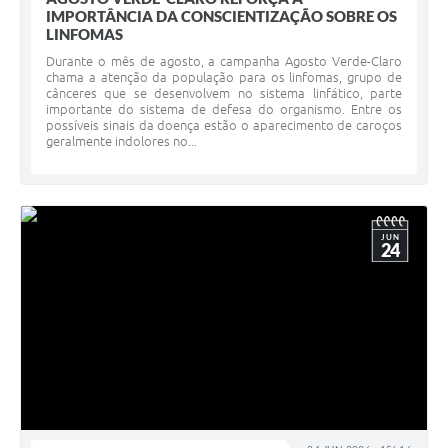
IMPORTÂNCIA DA CONSCIENTIZAÇÃO SOBRE OS
LINFOMAS
Durante o mês de agosto, a campanha Agosto Verde-Claro
chama a atenção da população para os linfomas, grupo de
cânceres que se desenvolvem no sistema linfático, parte
importante do sistema de defesa do organismo. Entre os
possíveis sinais da doença estão o aparecimento de caroços
geralmente indolores no...
JUN
24