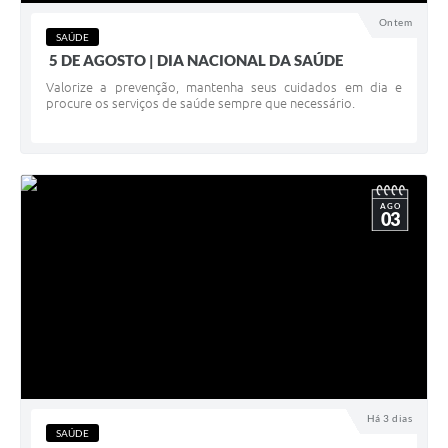
Ontem
SAÚDE
5 DE AGOSTO | DIA NACIONAL DA SAÚDE
Valorize a prevenção, mantenha seus cuidados em dia e
procure os serviços de saúde sempre que necessário.
AGO
03
Há 3 dias
SAÚDE