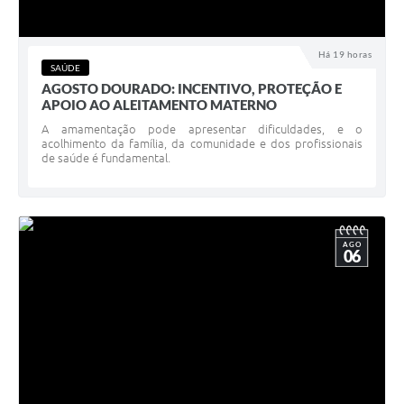
Links
Há 19 horas
Agenda
SAÚDE
AGOSTO DOURADO: INCENTIVO, PROTEÇÃO E
SIC
APOIO AO ALEITAMENTO MATERNO
A amamentação pode apresentar dificuldades, e o
Notícias
acolhimento da família, da comunidade e dos profissionais
de saúde é fundamental.
Briefing de Ações, Divulgações e Eventos
Solicitação de Remoção: Instituições Escolares
Contato
AGO
06
Telefones Úteis