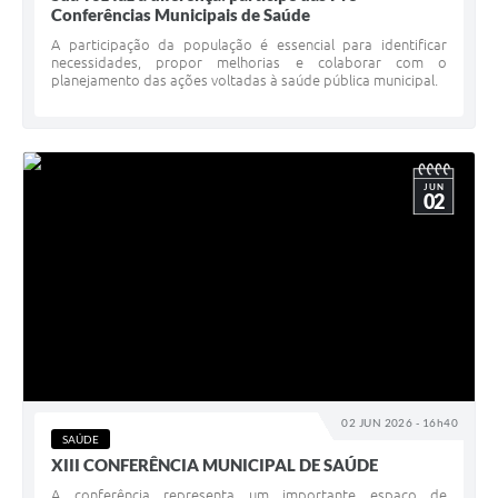
Conferências Municipais de Saúde
A participação da população é essencial para identificar
necessidades, propor melhorias e colaborar com o
planejamento das ações voltadas à saúde pública municipal.
JUN
02
02 JUN 2026 - 16h40
SAÚDE
XIII CONFERÊNCIA MUNICIPAL DE SAÚDE
A conferência representa um importante espaço de