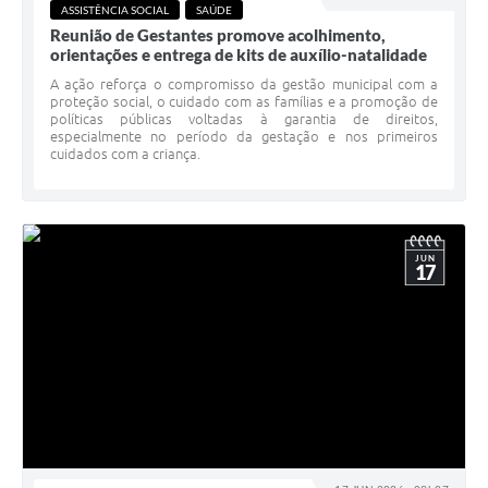
ASSISTÊNCIA SOCIAL
SAÚDE
Reunião de Gestantes promove acolhimento,
orientações e entrega de kits de auxílio-natalidade
A ação reforça o compromisso da gestão municipal com a
proteção social, o cuidado com as famílias e a promoção de
políticas públicas voltadas à garantia de direitos,
especialmente no período da gestação e nos primeiros
cuidados com a criança.
JUN
17