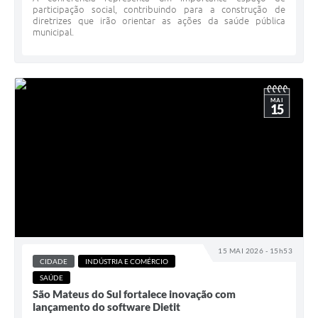
participação social, contribuindo para a construção de
diretrizes que irão orientar as ações da saúde pública
municipal.
MAI
15
15 MAI 2026 - 15h53
CIDADE
INDÚSTRIA E COMÉRCIO
SAÚDE
São Mateus do Sul fortalece inovação com
lançamento do software Dietit