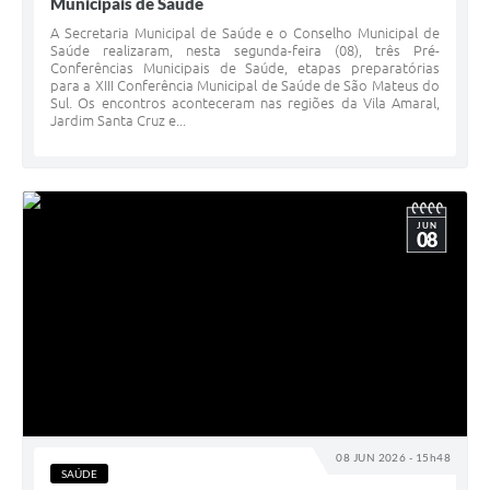
Municipais de Saúde
A Secretaria Municipal de Saúde e o Conselho Municipal de
Saúde realizaram, nesta segunda-feira (08), três Pré-
Conferências Municipais de Saúde, etapas preparatórias
para a XIII Conferência Municipal de Saúde de São Mateus do
Sul. Os encontros aconteceram nas regiões da Vila Amaral,
Jardim Santa Cruz e...
JUN
08
08 JUN 2026 - 15h48
SAÚDE