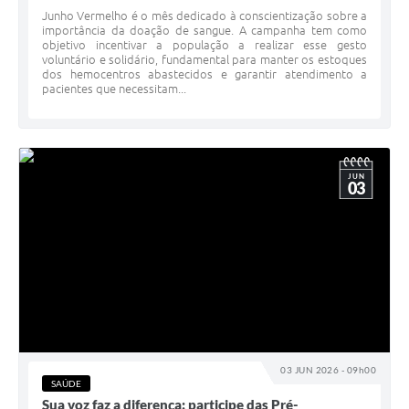
Junho Vermelho é o mês dedicado à conscientização sobre a
importância da doação de sangue. A campanha tem como
objetivo incentivar a população a realizar esse gesto
voluntário e solidário, fundamental para manter os estoques
dos hemocentros abastecidos e garantir atendimento a
pacientes que necessitam...
JUN
03
03 JUN 2026 - 09h00
SAÚDE
Sua voz faz a diferença: participe das Pré-