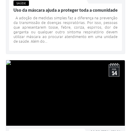
SAÚDE
Uso da máscara ajuda a proteger toda a comunidade
A adoção de medidas simples faz a diferença na prevenção
da transmissão de doenças respiratórias. Por isso, pessoas
que apresentarem tosse, febre, coriza, espirros, dor de
garganta ou qualquer outro sintoma respiratório devem
utilizar máscara ao procurar atendimento em uma unidade
de saúde. Além do...
JUL
14