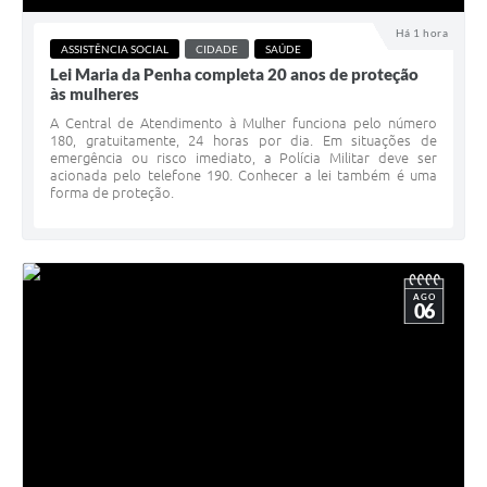
Há 1 hora
Solicitação de Remoção 2025/2026: Instituições Escolares
ASSISTÊNCIA SOCIAL
CIDADE
SAÚDE
Lei Maria da Penha completa 20 anos de proteção
Chamamento Público para Artistas Locais
às mulheres
Projeto Nascente Viva
A Central de Atendimento à Mulher funciona pelo número
180, gratuitamente, 24 horas por dia. Em situações de
emergência ou risco imediato, a Polícia Militar deve ser
Agência do Trabalhador
acionada pelo telefone 190. Conhecer a lei também é uma
forma de proteção.
Previdência Complementar
Cadastro para Castração
Telefones Prefeitura Municipal
AGO
06
Feriados Municipais
Imprensa
Telefones Postos de Saúde
Plantão das Funerárias