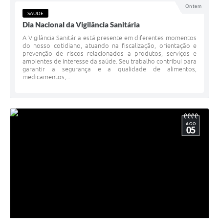
Ontem
SAÚDE
Dia Nacional da Vigilância Sanitária
A Vigilância Sanitária está presente em diferentes momentos
do nosso cotidiano, atuando na fiscalização, orientação e
prevenção de riscos relacionados a produtos, serviços e
ambientes de interesse da saúde. Seu trabalho contribui para
garantir a segurança e a qualidade de alimentos,
medicamentos,...
AGO
05