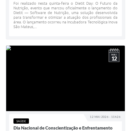
Foi realizado nesta quinta-feira o Dietit Day: O Futuro da
Nutrição, evento que marcou oficialmente o lançamento do
Dietit — Software de Nutrição, uma solução desenvolvida
para transformar e otimizar a atuação dos profissionais da
área. O lançamento ocorreu na Incubadora Tecnológica Inova
São Mateus,...
MAI
12
12 MAI 2026 - 11h26
SAÚDE
Dia Nacional de Conscientização e Enfrentamento