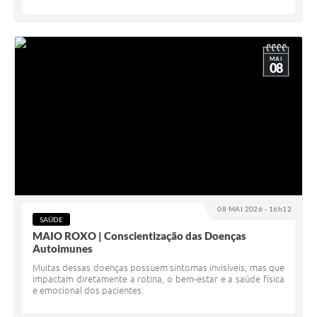
MAI
08
08 MAI 2026 - 16h12
SAÚDE
MAIO ROXO | Conscientização das Doenças
Autoimunes
Muitas dessas doenças possuem sintomas invisíveis, mas que
impactam diretamente a rotina, o bem-estar e a saúde física
e emocional dos pacientes.