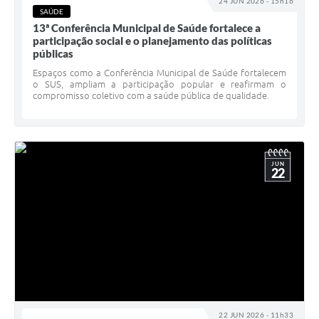
24 JUN 2026 - 15h16
SAÚDE
13ª Conferência Municipal de Saúde fortalece a
participação social e o planejamento das políticas
públicas
Espaços como a Conferência Municipal de Saúde fortalecem
o SUS, ampliam a participação popular e reafirmam o
compromisso coletivo com a saúde pública de qualidade.
JUN
22
22 JUN 2026 - 11h33