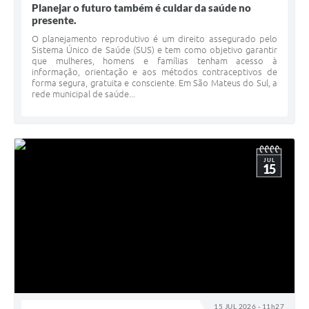
Planejar o futuro também é cuidar da saúde no
presente.
O planejamento reprodutivo é um direito assegurado pelo
Sistema Único de Saúde (SUS) e tem como objetivo garantir
que mulheres, homens e famílias tenham acesso à
informação, orientação e aos métodos contraceptivos de
forma segura, gratuita e consciente. Em São Mateus do Sul, a
rede municipal de saúde...
JUL
15
15 JUL 2026 - 11h27