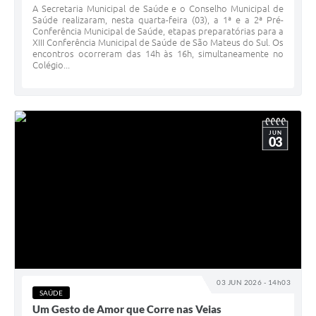
A Secretaria Municipal de Saúde e o Conselho Municipal de
Saúde realizaram, nesta quarta-feira (03), a 1ª e a 2ª Pré-
Conferência Municipal de Saúde, etapas preparatórias para a
XIII Conferência Municipal de Saúde de São Mateus do Sul. Os
encontros ocorreram das 14h às 16h, simultaneamente no
Colégio...
JUN
03
03 JUN 2026 - 14h03
SAÚDE
Um Gesto de Amor que Corre nas Veias