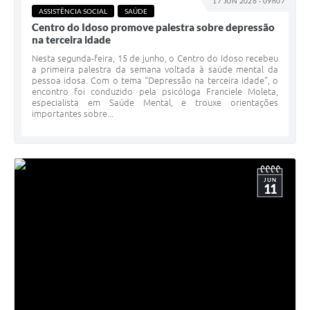
17 JUN 2026 - 09h07
ASSISTÊNCIA SOCIAL
SAÚDE
Centro do Idoso promove palestra sobre depressão
na terceira idade
Nesta segunda-feira, 15 de junho, o Centro do Idoso recebeu
a primeira palestra da semana voltada à saúde mental da
pessoa idosa. Com o tema “Depressão na terceira idade”, o
encontro foi conduzido pela psicóloga Franciele Moleta,
especialista em Saúde Mental, e trouxe orientações
importantes sobre...
JUN
11