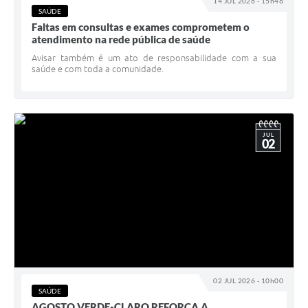
14 JUL 2026 - 15h46
SAÚDE
Faltas em consultas e exames comprometem o
atendimento na rede pública de saúde
Avisar também é um ato de responsabilidade com a sua
saúde e com toda a comunidade.
JUL
02
02 JUL 2026 - 10h00
SAÚDE
AGOSTO VERDE-CLARO REFORÇA A