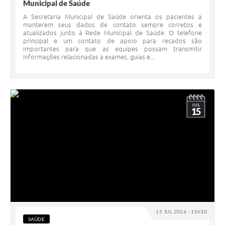
Municipal de Saúde
A Secretaria Municipal de Saúde orienta os pacientes a
manterem seus dados de contato sempre corretos e
atualizados junto à Rede Municipal de Saúde. O telefone
principal e um contato de apoio para recados são
importantes para que as equipes possam transmitir
informações relacionadas a exames, guias e...
JUL
15
15 JUL 2026 - 13h30
SAÚDE