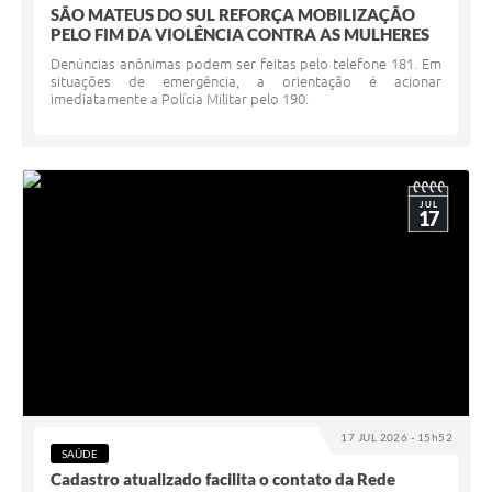
SÃO MATEUS DO SUL REFORÇA MOBILIZAÇÃO
PELO FIM DA VIOLÊNCIA CONTRA AS MULHERES
Denúncias anônimas podem ser feitas pelo telefone 181. Em
situações de emergência, a orientação é acionar
imediatamente a Polícia Militar pelo 190.
JUL
17
17 JUL 2026 - 15h52
SAÚDE
Cadastro atualizado facilita o contato da Rede