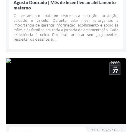
Agosto Dourado | Mês de incentivo ao aleitamento
materno
O aleitamento materno representa nutrição, proteção,
cuidado e vínculo. Durante este mês, reforçamos a
importância de garantir informação, acolhimento e apoio às
mães e às famílias em toda a jornada da amamentação. Cada
experiência é única. Por isso, orientar sem julgamentos,
respeitar os desafios e...
JUL
27
27 JUL 2026 - 14h30