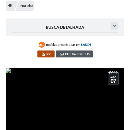
Notícias
A Cidade
Transparência
BUSCA DETALHADA
Secretarias
Turismo
notícias encontradas em
SAÚDE
380
RSS
RECEBA NOTÍCIAS
Ouvidoria
A Prefeitura
AGO
Editais
07
Legislação
Concursos
PSS Unificado 2025
PROGRAMA DE INCUBAÇÃO DA INCUBADORA DE STARTUPS
INOVA_SÃO MATEUS DO SUL