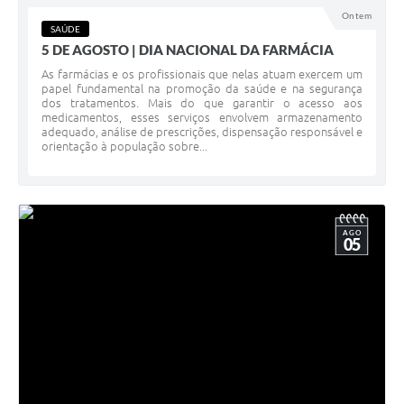
Ontem
SAÚDE
5 DE AGOSTO | DIA NACIONAL DA FARMÁCIA
As farmácias e os profissionais que nelas atuam exercem um
papel fundamental na promoção da saúde e na segurança
dos tratamentos. Mais do que garantir o acesso aos
medicamentos, esses serviços envolvem armazenamento
adequado, análise de prescrições, dispensação responsável e
orientação à população sobre...
AGO
05