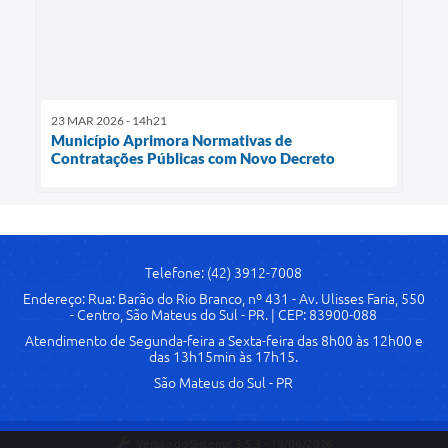
23 MAR 2026 - 14h21
Município Aprimora Normativas de
Contratações Públicas com Novo Decreto
Telefone: (42) 3912-7008
Endereço: Rua: Barão do Rio Branco, nº 431 - Av. Ulisses Faria, 550
- Centro, São Mateus do Sul - PR. | CEP: 83900-088
Atendimento de Segunda-feira a Sexta-feira das 8h00 às 12h00 e
das 13h15min às 17h15.
São Mateus do Sul - PR
Versão do Sistema:
3.5.3 - 19/06/2026