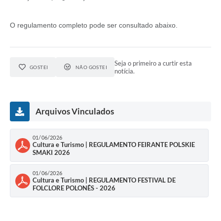
Links
O regulamento completo pode ser consultado abaixo.
Agenda
SIC
Seja o primeiro a curtir esta
GOSTEI
NÃO GOSTEI
notícia.
Notícias
Briefing de Ações, Divulgações e Eventos
Arquivos Vinculados
Solicitação de Remoção: Instituições Escolares
Contato
01/06/2026
Cultura e Turismo | REGULAMENTO FEIRANTE POLSKIE
Telefones Úteis
SMAKI 2026
01/06/2026
Cultura e Turismo | REGULAMENTO FESTIVAL DE
FOLCLORE POLONÊS - 2026