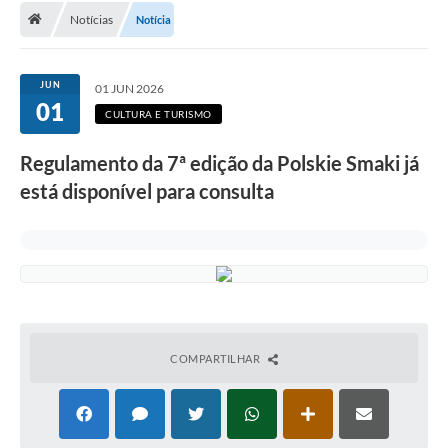
Notícias
Notícia
A Cidade
Transparência
JUN
01 JUN 2026
01
Secretarias
CULTURA E TURISMO
Turismo
Regulamento da 7ª edição da Polskie Smaki já
está disponível para consulta
Ouvidoria
A Prefeitura
Editais
Legislação
Concursos
COMPARTILHAR
PSS Unificado 2025
PROGRAMA DE INCUBAÇÃO DA INCUBADORA DE STARTUPS
INOVA_SÃO MATEUS DO SUL