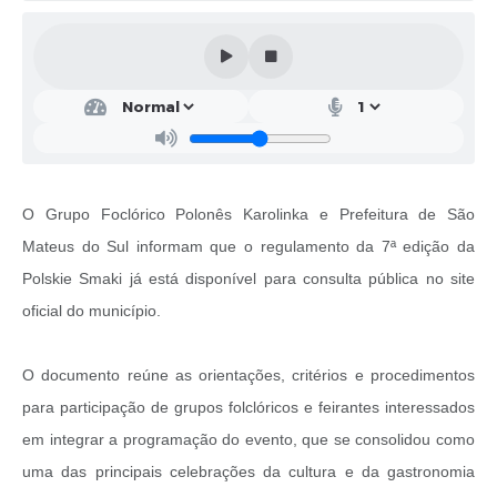
Solicitação de Remoção 2025/2026: Instituições Escolares
Chamamento Público para Artistas Locais
Projeto Nascente Viva
Agência do Trabalhador
Previdência Complementar
O Grupo Foclórico Polonês Karolinka e Prefeitura de São
Mateus do Sul informam que o regulamento da 7ª edição da
Cadastro para Castração
Polskie Smaki já está disponível para consulta pública no site
Telefones Prefeitura Municipal
oficial do município.
Feriados Municipais
O documento reúne as orientações, critérios e procedimentos
Imprensa
para participação de grupos folclóricos e feirantes interessados
Telefones Postos de Saúde
em integrar a programação do evento, que se consolidou como
Plantão das Funerárias
uma das principais celebrações da cultura e da gastronomia