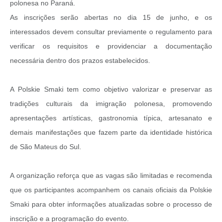
polonesa no Paraná.
Recebimento de Recursos
As inscrições serão abertas no dia 15 de junho, e os
Serviço de Informação ao Cidadão
interessados devem consultar previamente o regulamento para
Termos de Fomento
verificar os requisitos e providenciar a documentação
necessária dentro dos prazos estabelecidos.
Galeria de Fotos
Audiências Públicas
A Polskie Smaki tem como objetivo valorizar e preservar as
Iluminação Pública
tradições culturais da imigração polonesa, promovendo
apresentações artísticas, gastronomia típica, artesanato e
Arquivos para Download
demais manifestações que fazem parte da identidade histórica
Carta de Serviços
de São Mateus do Sul.
Galeria de Vídeos
A organização reforça que as vagas são limitadas e recomenda
Projetos
que os participantes acompanhem os canais oficiais da Polskie
Legislação
Smaki para obter informações atualizadas sobre o processo de
inscrição e a programação do evento.
Logo Prefeitura de São Mateus do Sul