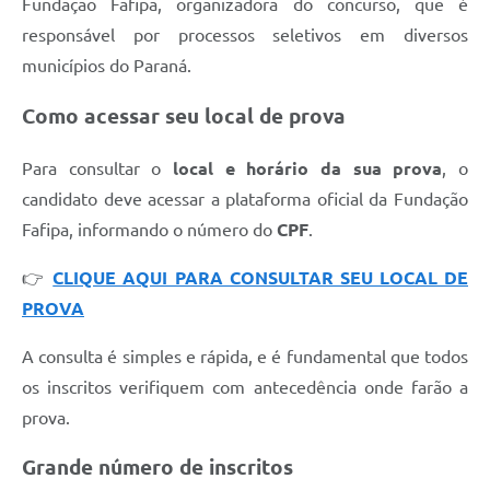
Fundação Fafipa, organizadora do concurso, que é
Recebimento de Recursos
responsável por processos seletivos em diversos
Serviço de Informação ao Cidadão
municípios do Paraná.
Termos de Fomento
Como acessar seu local de prova
Galeria de Fotos
Para consultar o
local e horário da sua prova
, o
Audiências Públicas
candidato deve acessar a plataforma oficial da Fundação
Fafipa, informando o número do
CPF
.
Iluminação Pública
Arquivos para Download
👉
CLIQUE AQUI PARA CONSULTAR SEU LOCAL DE
PROVA
Carta de Serviços
A consulta é simples e rápida, e é fundamental que todos
Galeria de Vídeos
os inscritos verifiquem com antecedência onde farão a
Projetos
prova.
Legislação
Grande número de inscritos
Logo Prefeitura de São Mateus do Sul