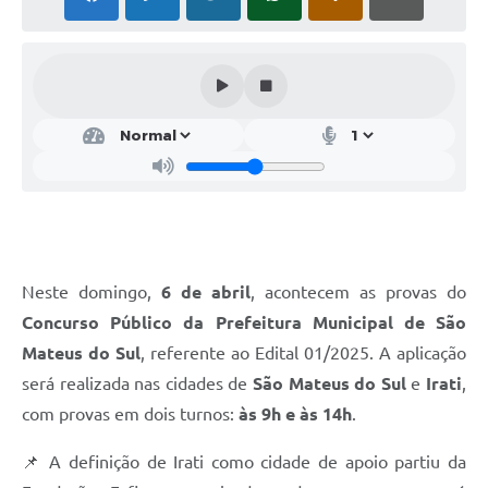
Solicitação de Remoção 2025/2026: Instituições Escolares
Chamamento Público para Artistas Locais
Projeto Nascente Viva
Agência do Trabalhador
Previdência Complementar
Cadastro para Castração
Telefones Prefeitura Municipal
Neste domingo,
6 de abril
, acontecem as provas do
Concurso Público da Prefeitura Municipal de São
Feriados Municipais
Mateus do Sul
, referente ao Edital 01/2025. A aplicação
Imprensa
será realizada nas cidades de
São Mateus do Sul
e
Irati
,
com provas em dois turnos:
às 9h e às 14h
.
Telefones Postos de Saúde
Plantão das Funerárias
📌 A definição de Irati como cidade de apoio partiu da