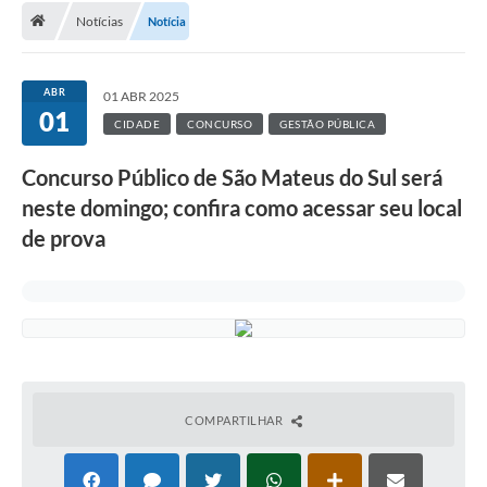
Notícias
Notícia
A Cidade
Transparência
ABR
01 ABR 2025
01
Secretarias
CIDADE
CONCURSO
GESTÃO PÚBLICA
Turismo
Concurso Público de São Mateus do Sul será
neste domingo; confira como acessar seu local
Ouvidoria
de prova
A Prefeitura
Editais
Legislação
Concursos
COMPARTILHAR
PSS Unificado 2025
PROGRAMA DE INCUBAÇÃO DA INCUBADORA DE STARTUPS
INOVA_SÃO MATEUS DO SUL