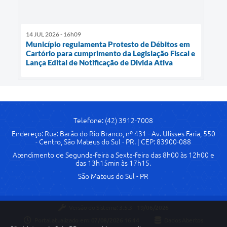
14 JUL 2026 - 16h09
Município regulamenta Protesto de Débitos em
Cartório para cumprimento da Legislação Fiscal e
Lança Edital de Notificação de Divida Ativa
Telefone: (42) 3912-7008
Endereço: Rua: Barão do Rio Branco, nº 431 - Av. Ulisses Faria, 550
- Centro, São Mateus do Sul - PR. | CEP: 83900-088
Atendimento de Segunda-feira a Sexta-feira das 8h00 às 12h00 e
das 13h15min às 17h15.
São Mateus do Sul - PR
Versão do Sistema:
3.5.3 - 19/06/2026
Portal atualizado em:
07/08/2026 16:44
Dados Abertos