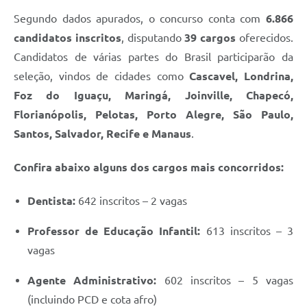
Segundo dados apurados, o concurso conta com
6.866
Links
candidatos inscritos
, disputando
39 cargos
oferecidos.
Agenda
Candidatos de várias partes do Brasil participarão da
seleção, vindos de cidades como
Cascavel, Londrina,
SIC
Foz do Iguaçu, Maringá, Joinville, Chapecó,
Notícias
Florianópolis, Pelotas, Porto Alegre, São Paulo,
Briefing de Ações, Divulgações e Eventos
Santos, Salvador, Recife e Manaus
.
Solicitação de Remoção: Instituições Escolares
Confira abaixo alguns dos cargos mais concorridos:
Contato
Dentista:
642 inscritos – 2 vagas
Telefones Úteis
Professor de Educação Infantil:
613 inscritos – 3
vagas
Agente Administrativo:
602 inscritos – 5 vagas
(incluindo PCD e cota afro)