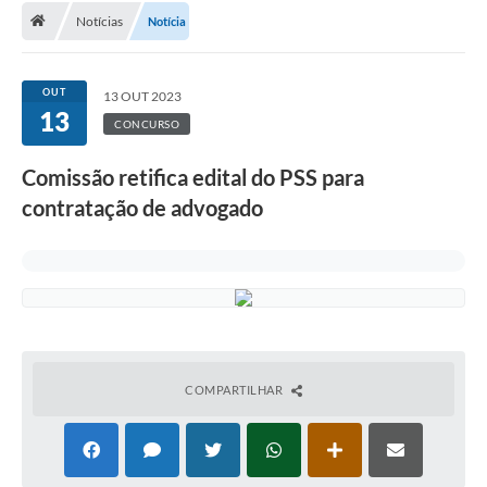
Notícias
Notícia
A Cidade
Transparência
OUT
13 OUT 2023
13
Secretarias
CONCURSO
Turismo
Comissão retifica edital do PSS para
contratação de advogado
Ouvidoria
A Prefeitura
Editais
Legislação
Concursos
COMPARTILHAR
PSS Unificado 2025
PROGRAMA DE INCUBAÇÃO DA INCUBADORA DE STARTUPS
INOVA_SÃO MATEUS DO SUL