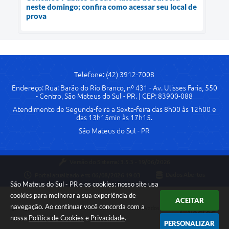
neste domingo; confira como acessar seu local de
prova
Telefone: (42) 3912-7008
Endereço: Rua: Barão do Rio Branco, nº 431 - Av. Ulisses Faria, 550
- Centro, São Mateus do Sul - PR. | CEP: 83900-088
Atendimento de Segunda-feira a Sexta-feira das 8h00 às 12h00 e
das 13h15min às 17h15.
São Mateus do Sul - PR
Versão do Sistema:
3.5.3 - 19/06/2026
Portal atualizado em:
06/08/2026 19:03
Dados Abertos
São Mateus do Sul - PR e os cookies: nosso site usa
cookies para melhorar a sua experiência de
ACEITAR
navegação. Ao continuar você concorda com a
Copyright Instar - 2006-2026. Todos os direitos reservados -
nossa
Política de Cookies
e
Privacidade
.
Instar Tecnologia
PERSONALIZAR