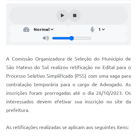
Solicitação de Remoção 2025/2026: Instituições Escolares
Chamamento Público para Artistas Locais
Projeto Nascente Viva
Agência do Trabalhador
Previdência Complementar
A Comissão Organizadora de Seleção do Município de
São Mateus do Sul realizou retificação no Edital para o
Cadastro para Castração
Processo Seletivo Simplificado (PSS) com uma vaga para
Telefones Prefeitura Municipal
contratação temporária para o cargo de Advogado. As
inscrições foram prorrogadas até o dia 26/10/2023. Os
Feriados Municipais
interessados devem efetivar sua inscrição no site da
Imprensa
prefeitura.
Telefones Postos de Saúde
As retificações realizadas se aplicam aos seguintes itens:
Plantão das Funerárias