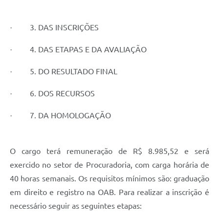
Recebimento de Recursos
Serviço de Informação ao Cidadão
3. DAS INSCRIÇÕES
·
Termos de Fomento
4. DAS ETAPAS E DA AVALIAÇÃO
·
Galeria de Fotos
5. DO RESULTADO FINAL
·
Audiências Públicas
6. DOS RECURSOS
·
Iluminação Pública
7. DA HOMOLOGAÇÃO
·
Arquivos para Download
Carta de Serviços
O cargo terá remuneração de R$ 8.985,52 e será
Galeria de Vídeos
exercido no setor de Procuradoria, com carga horária de
40 horas semanais. Os requisitos mínimos são: graduação
Projetos
em direito e registro na OAB. Para realizar a inscrição é
Legislação
necessário seguir as seguintes etapas:
Logo Prefeitura de São Mateus do Sul