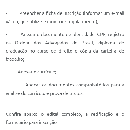
Links
Preencher a ficha de inscrição (informar um e-mail
·
Agenda
válido, que utilize e monitore regularmente);
SIC
Anexar o documento de identidade, CPF, registro
·
na Ordem dos Advogados do Brasil, diploma de
Notícias
graduação no curso de direito e cópia da carteira de
Briefing de Ações, Divulgações e Eventos
trabalho;
Solicitação de Remoção: Instituições Escolares
Anexar o currículo;
·
Contato
Anexar os documentos comprobatórios para a
·
Telefones Úteis
análise do currículo e prova de títulos.
Confira abaixo o edital completo, a retificação e o
formulário para inscrição.