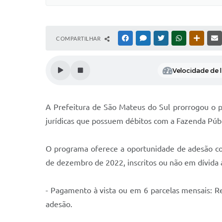
COMPARTILHAR
FACEBOOK
MESSENGER
TWITTER
WHATSAPP
OUTRAS
Velocidade de l
A Prefeitura de São Mateus do Sul prorrogou o pr
jurídicas que possuem débitos com a Fazenda Públ
O programa oferece a oportunidade de adesão com
de dezembro de 2022, inscritos ou não em dívida a
- Pagamento à vista ou em 6 parcelas mensais: R
adesão.