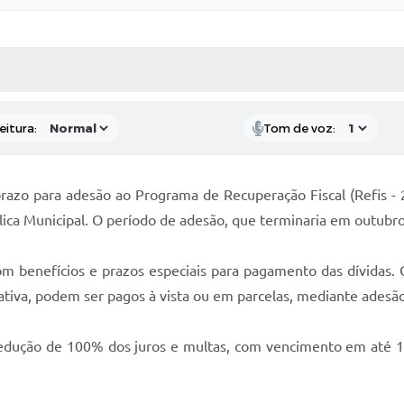
 MÍDIAS
RECEBA NOTÍCIAS
eitura:
Tom de voz:
azo para adesão ao Programa de Recuperação Fiscal (Refis - 20
ica Municipal. O período de adesão, que terminaria em outubro
 benefícios e prazos especiais para pagamento das dívidas. O
tiva, podem ser pagos à vista ou em parcelas, mediante adesão 
edução de 100% dos juros e multas, com vencimento em até 10