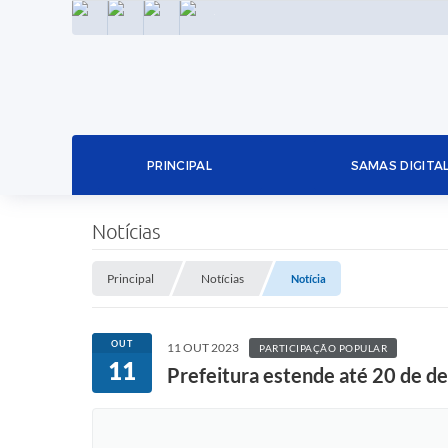
INSTAGRAM
FACEBOOK
LINKEDIN
TWITTER
PRINCIPAL
SAMAS DIGITA
Notícias
Principal
Notícias
Notícia
OUT
11 OUT 2023
PARTICIPAÇÃO POPULAR
11
Prefeitura estende até 20 de d