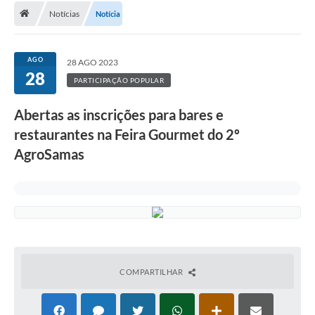
Notícias
Notícia
A Cidade
Transparência
AGO
28 AGO 2023
28
Secretarias
PARTICIPAÇÃO POPULAR
Turismo
Abertas as inscrições para bares e
restaurantes na Feira Gourmet do 2º
Ouvidoria
AgroSamas
A Prefeitura
Editais
Legislação
Concursos
COMPARTILHAR
PSS Unificado 2025
PROGRAMA DE INCUBAÇÃO DA INCUBADORA DE STARTUPS
INOVA_SÃO MATEUS DO SUL