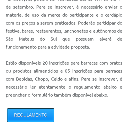
Recebimento de Recursos
de setembro. Para se inscrever, é necessário enviar o
material de uso da marca do participante e o cardápio
Serviço de Informação ao Cidadão
com os preços a serem praticados. Poderão participar do
Termos de Fomento
festival bares, restaurantes, lanchonetes e autônomos de
Galeria de Fotos
São Mateus do Sul que possuam alvará de
funcionamento para a atividade proposta.
Audiências Públicas
Iluminação Pública
Estão disponíveis 20 inscrições para barracas com pratos
ou produtos alimentícios e 05 inscrições para barracas
Arquivos para Download
com Bebidas, Chopp, Caldo e afins. Para se inscrever, é
Carta de Serviços
necessário ler atentamente o regulamento abaixo e
Galeria de Vídeos
preencher o formulário também disponível abaixo.
Projetos
REGULAMENTO
Legislação
Logo Prefeitura de São Mateus do Sul