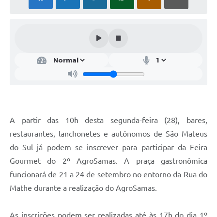
Solicitação de Remoção 2025/2026: Instituições Escolares
Chamamento Público para Artistas Locais
Projeto Nascente Viva
Agência do Trabalhador
Previdência Complementar
Cadastro para Castração
A partir das 10h desta segunda-feira (28), bares,
Telefones Prefeitura Municipal
restaurantes, lanchonetes e autônomos de São Mateus
do Sul já podem se inscrever para participar da Feira
Feriados Municipais
Gourmet do 2º AgroSamas. A praça gastronômica
Imprensa
funcionará de 21 a 24 de setembro no entorno da Rua do
Telefones Postos de Saúde
Mathe durante a realização do AgroSamas.
Plantão das Funerárias
As inscrições podem ser realizadas até às 17h do dia 1º