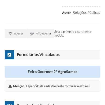
Links
Relações Públicas
Autor:
Agenda
SIC
Seja o primeiro a curtir esta
GOSTEI
NÃO GOSTEI
Notícias
notícia.
Briefing de Ações, Divulgações e Eventos
Solicitação de Remoção: Instituições Escolares
Formulários Vinculados
Contato
Feira Gourmet 2º AgroSamas
Telefones Úteis
Atenção:
O período de cadastro deste formulário expirou.