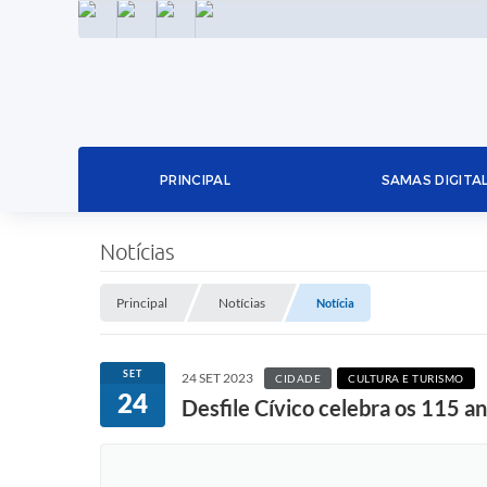
INSTAGRAM
FACEBOOK
LINKEDIN
TWITTER
PRINCIPAL
SAMAS DIGITA
Notícias
Principal
Notícias
Notícia
SET
24 SET 2023
CIDADE
CULTURA E TURISMO
24
Desfile Cívico celebra os 115 a