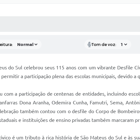
 MÍDIAS
RECEBA NOTÍCIAS
eitura:
Tom de voz:
us do Sul celebrou seus 115 anos com um vibrante Desfile Cív
 permitir a participação plena das escolas municipais, devido a 
u com a participação de centenas de entidades, incluindo escol
nfarras Dona Aranha, Odemira Cunha, Famutri, Sema, Antônio Ol
lebração também contou com o desfile do Corpo de Bombeiros, P
Estaduais e instituições de ensino privadas também marcaram pr
cívico é um tributo à rica história de São Mateus do Sul e às s