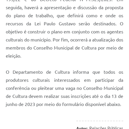
Recebimento de Recursos
seguida, haverá a apresentação e discussão da proposta
Serviço de Informação ao Cidadão
do plano de trabalho, que definirá como e onde os
recursos da Lei Paulo Gustavo serão destinados. O
Termos de Fomento
objetivo é construir o plano em conjunto com os agentes
Galeria de Fotos
culturais do município. Por fim, ocorrerá a atualização dos
membros do Conselho Municipal de Cultura por meio de
Audiências Públicas
eleição.
Iluminação Pública
Arquivos para Download
O Departamento de Cultura informa que todos os
produtores culturais interessados em participar da
Carta de Serviços
conferência ou pleitear uma vaga no Conselho Municipal
Galeria de Vídeos
de Cultura devem realizar suas inscrições até o dia 13 de
junho de 2023 por meio do formulário disponível abaixo.
Projetos
Legislação
Logo Prefeitura de São Mateus do Sul
Relações Públicas
Autor: