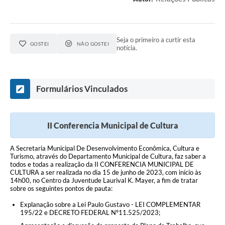
Links
Agenda
Seja o primeiro a curtir esta
GOSTEI
NÃO GOSTEI
notícia.
SIC
Notícias
Formulários Vinculados
Briefing de Ações, Divulgações e Eventos
Solicitação de Remoção: Instituições Escolares
II Conferencia Municipal de Cultura
Contato
A Secretaria Municipal De Desenvolvimento Econômica, Cultura e
Telefones Úteis
Turismo, através do Departamento Municipal de Cultura, faz saber a
todos e todas a realização da II CONFERENCIA MUNICIPAL DE
CULTURA a ser realizada no dia 15 de junho de 2023, com início às
14h00, no Centro da Juventude Laurival K. Mayer, a fim de tratar
sobre os seguintes pontos de pauta:
Explanação sobre a Lei Paulo Gustavo - LEI COMPLEMENTAR
195/22 e DECRETO FEDERAL Nº11.525/2023;