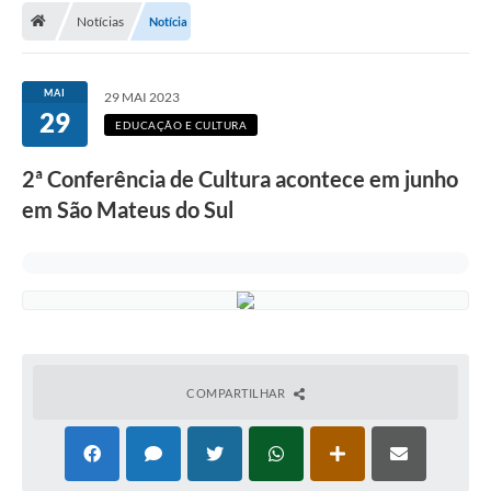
Notícias
Notícia
A Cidade
Transparência
MAI
29 MAI 2023
29
Secretarias
EDUCAÇÃO E CULTURA
Turismo
2ª Conferência de Cultura acontece em junho
em São Mateus do Sul
Ouvidoria
A Prefeitura
Editais
Legislação
Concursos
COMPARTILHAR
PSS Unificado 2025
PROGRAMA DE INCUBAÇÃO DA INCUBADORA DE STARTUPS
INOVA_SÃO MATEUS DO SUL