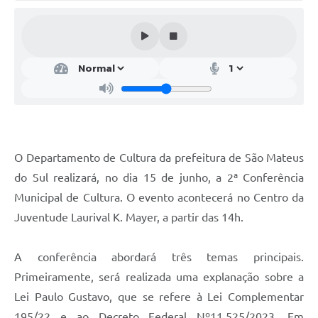
Solicitação de Remoção 2025/2026: Instituições Escolares
Chamamento Público para Artistas Locais
Projeto Nascente Viva
Agência do Trabalhador
Previdência Complementar
O Departamento de Cultura da prefeitura de São Mateus
Cadastro para Castração
do Sul realizará, no dia 15 de junho, a 2ª Conferência
Telefones Prefeitura Municipal
Municipal de Cultura. O evento acontecerá no Centro da
Juventude Laurival K. Mayer, a partir das 14h.
Feriados Municipais
Imprensa
A conferência abordará três temas principais.
Telefones Postos de Saúde
Primeiramente, será realizada uma explanação sobre a
Lei Paulo Gustavo, que se refere à Lei Complementar
Plantão das Funerárias
195/22 e ao Decreto Federal Nº11.525/2023. Em