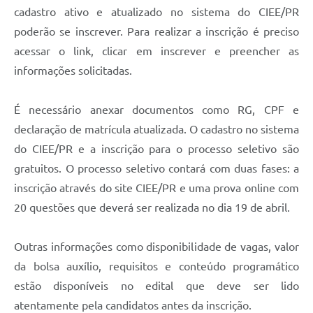
Recebimento de Recursos
cadastro ativo e atualizado no sistema do CIEE/PR
poderão se inscrever. Para realizar a inscrição é preciso
Serviço de Informação ao Cidadão
acessar o link, clicar em inscrever e preencher as
Termos de Fomento
informações solicitadas.
Galeria de Fotos
É necessário anexar documentos como RG, CPF e
Audiências Públicas
declaração de matrícula atualizada. O cadastro no sistema
Iluminação Pública
do CIEE/PR e a inscrição para o processo seletivo são
gratuitos. O processo seletivo contará com duas fases: a
Arquivos para Download
inscrição através do site CIEE/PR e uma prova online com
Carta de Serviços
20 questões que deverá ser realizada no dia 19 de abril.
Galeria de Vídeos
Outras informações como disponibilidade de vagas, valor
Projetos
da bolsa auxílio, requisitos e conteúdo programático
Legislação
estão disponíveis no edital que deve ser lido
atentamente pela candidatos antes da inscrição.
Logo Prefeitura de São Mateus do Sul