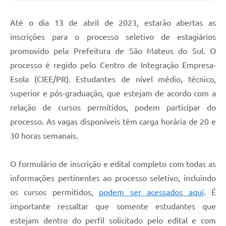
Solicitação de Remoção 2025/2026: Instituições Escolares
Até o dia 13 de abril de 2023, estarão abertas as
Chamamento Público para Artistas Locais
inscrições para o processo seletivo de estagiários
promovido pela Prefeitura de São Mateus do Sul. O
Projeto Nascente Viva
processo é regido pelo Centro de Integração Empresa-
Agência do Trabalhador
Esola (CIEE/PR). Estudantes de nível médio, técnico,
superior e pós-graduação, que estejam de acordo com a
Previdência Complementar
relação de cursos permitidos, podem participar do
Cadastro para Castração
processo. As vagas disponíveis têm carga horária de 20 e
Telefones Prefeitura Municipal
30 horas semanais.
Feriados Municipais
O formulário de inscrição e edital completo com todas as
Imprensa
informações pertinentes ao processo seletivo, incluindo
os cursos permitidos,
podem ser acessados aqui
. É
Telefones Postos de Saúde
importante ressaltar que somente estudantes que
Plantão das Funerárias
estejam dentro do perfil solicitado pelo edital e com