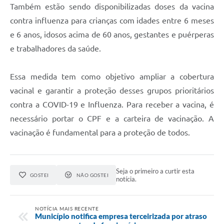
Também estão sendo disponibilizadas doses da vacina
Recebimento de Recursos
contra influenza para crianças com idades entre 6 meses
Serviço de Informação ao Cidadão
e 6 anos, idosos acima de 60 anos, gestantes e puérperas
Termos de Fomento
e trabalhadores da saúde.
Galeria de Fotos
Essa medida tem como objetivo ampliar a cobertura
Audiências Públicas
vacinal e garantir a proteção desses grupos prioritários
contra a COVID-19 e Influenza. Para receber a vacina, é
Iluminação Pública
necessário portar o CPF e a carteira de vacinação. A
Arquivos para Download
vacinação é fundamental para a proteção de todos.
Carta de Serviços
Galeria de Vídeos
Seja o primeiro a curtir esta
GOSTEI
NÃO GOSTEI
notícia.
Projetos
Legislação
NOTÍCIA MAIS RECENTE
Município notifica empresa terceirizada por atraso
Logo Prefeitura de São Mateus do Sul