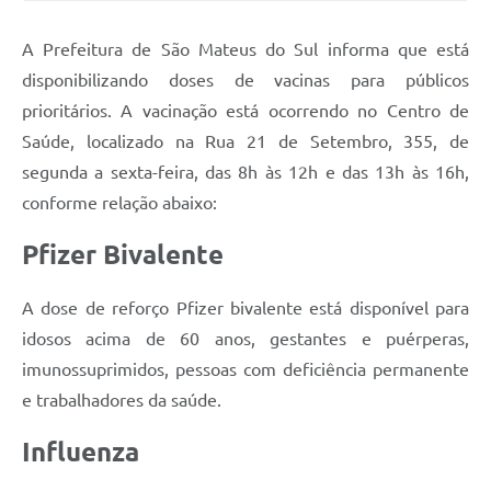
Solicitação de Remoção 2025/2026: Instituições Escolares
A Prefeitura de São Mateus do Sul informa que está
Chamamento Público para Artistas Locais
disponibilizando doses de vacinas para públicos
prioritários. A vacinação está ocorrendo no Centro de
Projeto Nascente Viva
Saúde, localizado na Rua 21 de Setembro, 355, de
Agência do Trabalhador
segunda a sexta-feira, das 8h às 12h e das 13h às 16h,
conforme relação abaixo:
Previdência Complementar
Pfizer Bivalente
Cadastro para Castração
Telefones Prefeitura Municipal
A dose de reforço Pfizer bivalente está disponível para
Feriados Municipais
idosos acima de 60 anos, gestantes e puérperas,
imunossuprimidos, pessoas com deficiência permanente
Imprensa
e trabalhadores da saúde.
Telefones Postos de Saúde
Influenza
Plantão das Funerárias