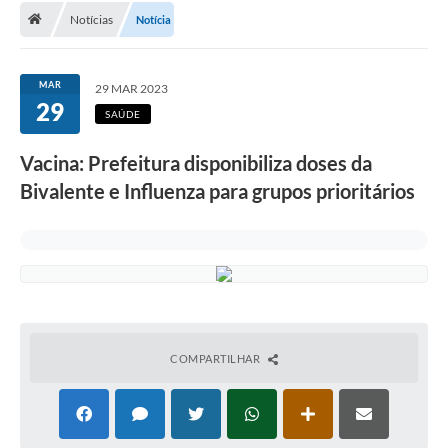
Notícias
Notícia
A Cidade
Transparência
MAR
29 MAR 2023
29
Secretarias
SAÚDE
Turismo
Vacina: Prefeitura disponibiliza doses da
Bivalente e Influenza para grupos prioritários
Ouvidoria
A Prefeitura
Editais
Legislação
Concursos
COMPARTILHAR
PSS Unificado 2025
PROGRAMA DE INCUBAÇÃO DA INCUBADORA DE STARTUPS
INOVA_SÃO MATEUS DO SUL