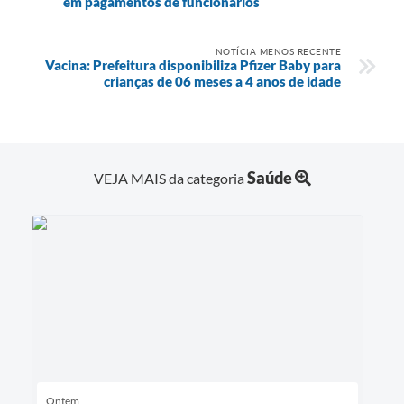
em pagamentos de funcionários
Links
NOTÍCIA MENOS RECENTE
Vacina: Prefeitura disponibiliza Pfizer Baby para
Agenda
crianças de 06 meses a 4 anos de idade
SIC
Notícias
Briefing de Ações, Divulgações e Eventos
Saúde
VEJA MAIS da categoria
Solicitação de Remoção: Instituições Escolares
Contato
Telefones Úteis
Ontem