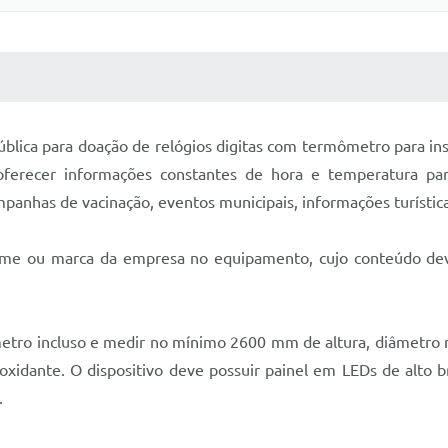
 MÍDIAS
RECEBA NOTÍCIAS
ública para doação de relógios digitas com termômetro para in
 oferecer informações constantes de hora e temperatura pa
ampanhas de vacinação, eventos municipais, informações turísticas
nome ou marca da empresa no equipamento, cujo conteúdo de
mômetro incluso e medir no mínimo 2600 mm de altura, diâmet
xidante. O dispositivo deve possuir painel em LEDs de alto 
.