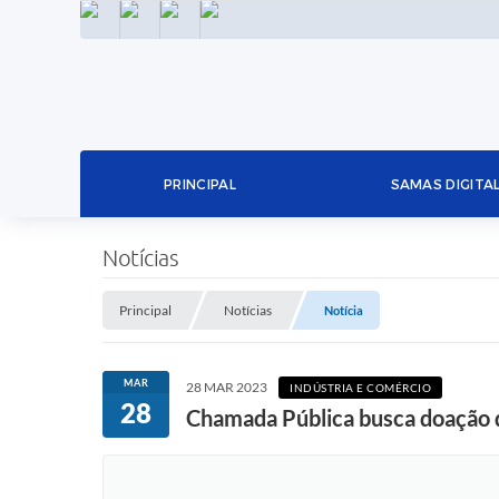
INSTAGRAM
FACEBOOK
LINKEDIN
TWITTER
PRINCIPAL
SAMAS DIGITA
Notícias
Principal
Notícias
Notícia
MAR
28 MAR 2023
INDÚSTRIA E COMÉRCIO
28
Chamada Pública busca doação d