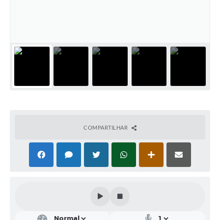
Solicitação de Remoção 2025/2026: Instituições Escolares
Chamamento Público para Artistas Locais
Projeto Nascente Viva
Agência do Trabalhador
Previdência Complementar
Cadastro para Castração
COMPARTILHAR
Telefones Prefeitura Municipal
Feriados Municipais
Imprensa
Telefones Postos de Saúde
Plantão das Funerárias