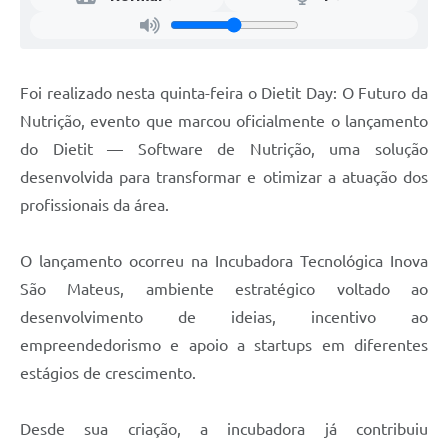
Recebimento de Recursos
Serviço de Informação ao Cidadão
Foi realizado nesta quinta-feira o Dietit Day: O Futuro da
Termos de Fomento
Nutrição, evento que marcou oficialmente o lançamento
Galeria de Fotos
do Dietit — Software de Nutrição, uma solução
Audiências Públicas
desenvolvida para transformar e otimizar a atuação dos
profissionais da área.
Iluminação Pública
Arquivos para Download
O lançamento ocorreu na Incubadora Tecnológica Inova
Carta de Serviços
São Mateus, ambiente estratégico voltado ao
desenvolvimento de ideias, incentivo ao
Galeria de Vídeos
empreendedorismo e apoio a startups em diferentes
Projetos
estágios de crescimento.
Legislação
Desde sua criação, a incubadora já contribuiu
Logo Prefeitura de São Mateus do Sul