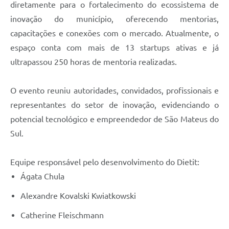
diretamente para o fortalecimento do ecossistema de
Links
inovação do município, oferecendo mentorias,
capacitações e conexões com o mercado. Atualmente, o
Agenda
espaço conta com mais de 13 startups ativas e já
SIC
ultrapassou 250 horas de mentoria realizadas.
Notícias
O evento reuniu autoridades, convidados, profissionais e
Briefing de Ações, Divulgações e Eventos
representantes do setor de inovação, evidenciando o
Solicitação de Remoção: Instituições Escolares
potencial tecnológico e empreendedor de São Mateus do
Sul.
Contato
Telefones Úteis
Equipe responsável pelo desenvolvimento do Dietit:
Ágata Chula
Alexandre Kovalski Kwiatkowski
Catherine Fleischmann