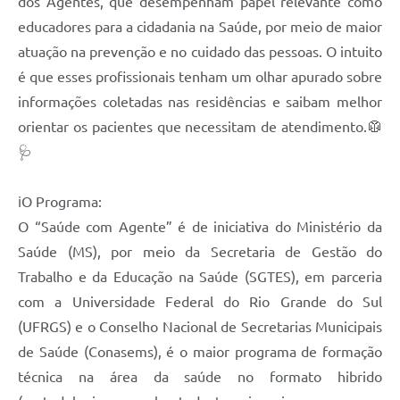
dos Agentes, que desempenham papel relevante como
educadores para a cidadania na Saúde, por meio de maior
Links
atuação na prevenção e no cuidado das pessoas. O intuito
Agenda
é que esses profissionais tenham um olhar apurado sobre
SIC
informações coletadas nas residências e saibam melhor
orientar os pacientes que necessitam de atendimento.🥼
Notícias
🩺
Briefing de Ações, Divulgações e Eventos
ℹ️O Programa:
Solicitação de Remoção: Instituições Escolares
O “Saúde com Agente” é de iniciativa do Ministério da
Contato
Saúde (MS), por meio da Secretaria de Gestão do
Telefones Úteis
Trabalho e da Educação na Saúde (SGTES), em parceria
com a Universidade Federal do Rio Grande do Sul
(UFRGS) e o Conselho Nacional de Secretarias Municipais
de Saúde (Conasems), é o maior programa de formação
técnica na área da saúde no formato hibrido