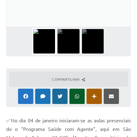
Solicitação de Remoção 2025/2026: Instituições Escolares
Chamamento Público para Artistas Locais
Projeto Nascente Viva
Agência do Trabalhador
Previdência Complementar
Cadastro para Castração
COMPARTILHAR
Telefones Prefeitura Municipal
Feriados Municipais
Imprensa
Telefones Postos de Saúde
✅No dia 04 de janeiro iniciaram-se as aulas presenciais
do o “Programa Saúde com Agente”, aqui em São
Plantão das Funerárias