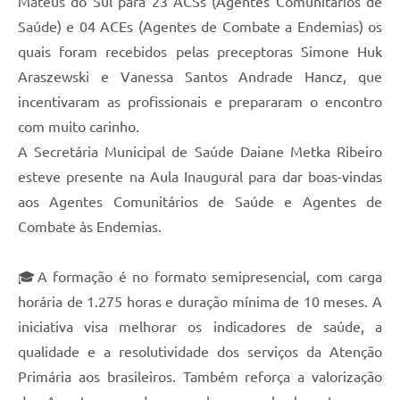
Mateus do Sul para 23 ACSs (Agentes Comunitários de
Recebimento de Recursos
Saúde) e 04 ACEs (Agentes de Combate a Endemias) os
Serviço de Informação ao Cidadão
quais foram recebidos pelas preceptoras Simone Huk
Araszewski e Vanessa Santos Andrade Hancz, que
Termos de Fomento
incentivaram as profissionais e prepararam o encontro
Galeria de Fotos
com muito carinho.
A Secretária Municipal de Saúde Daiane Metka Ribeiro
Audiências Públicas
esteve presente na Aula Inaugural para dar boas-vindas
Iluminação Pública
aos Agentes Comunitários de Saúde e Agentes de
Arquivos para Download
Combate às Endemias.
Carta de Serviços
🎓A formação é no formato semipresencial, com carga
Galeria de Vídeos
horária de 1.275 horas e duração mínima de 10 meses. A
iniciativa visa melhorar os indicadores de saúde, a
Projetos
qualidade e a resolutividade dos serviços da Atenção
Legislação
Primária aos brasileiros. Também reforça a valorização
Logo Prefeitura de São Mateus do Sul