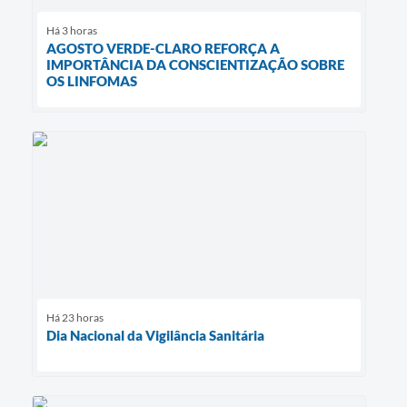
Há 3 horas
Links
AGOSTO VERDE-CLARO REFORÇA A
IMPORTÂNCIA DA CONSCIENTIZAÇÃO SOBRE
Agenda
OS LINFOMAS
SIC
Notícias
Briefing de Ações, Divulgações e Eventos
Solicitação de Remoção: Instituições Escolares
Contato
Telefones Úteis
Há 23 horas
Dia Nacional da Vigilância Sanitária