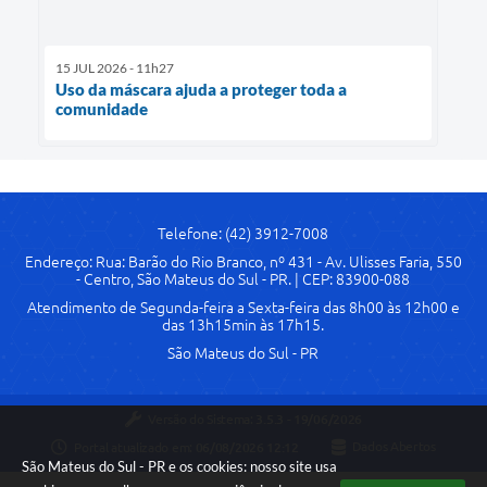
15 JUL 2026 - 11h27
Uso da máscara ajuda a proteger toda a
comunidade
Telefone: (42) 3912-7008
Endereço: Rua: Barão do Rio Branco, nº 431 - Av. Ulisses Faria, 550
- Centro, São Mateus do Sul - PR. | CEP: 83900-088
Atendimento de Segunda-feira a Sexta-feira das 8h00 às 12h00 e
das 13h15min às 17h15.
São Mateus do Sul - PR
Versão do Sistema:
3.5.3 - 19/06/2026
Portal atualizado em:
06/08/2026 12:12
Dados Abertos
São Mateus do Sul - PR e os cookies: nosso site usa