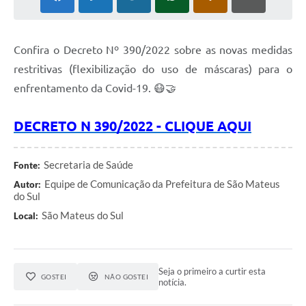
Solicitação de Remoção 2025/2026: Instituições Escolares
Chamamento Público para Artistas Locais
Confira o Decreto Nº 390/2022 sobre as novas medidas
restritivas (flexibilização do uso de máscaras) para o
Projeto Nascente Viva
enfrentamento da Covid-19. 😷🤝
Agência do Trabalhador
DECRETO N 390/2022 - CLIQUE AQUI
Previdência Complementar
Cadastro para Castração
Secretaria de Saúde
Fonte:
Telefones Prefeitura Municipal
Equipe de Comunicação da Prefeitura de São Mateus
Autor:
do Sul
Feriados Municipais
São Mateus do Sul
Local:
Imprensa
Telefones Postos de Saúde
Seja o primeiro a curtir esta
GOSTEI
NÃO GOSTEI
notícia.
Plantão das Funerárias