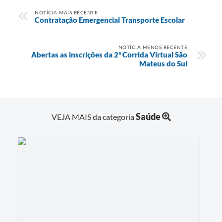
Recebimento de Recursos
NOTÍCIA MAIS RECENTE
Contratação Emergencial Transporte Escolar
Serviço de Informação ao Cidadão
Termos de Fomento
NOTÍCIA MENOS RECENTE
Abertas as inscrições da 2ª Corrida Virtual São
Mateus do Sul
Galeria de Fotos
Audiências Públicas
Iluminação Pública
Saúde
VEJA MAIS da categoria
Arquivos para Download
Carta de Serviços
Galeria de Vídeos
Projetos
Legislação
Logo Prefeitura de São Mateus do Sul