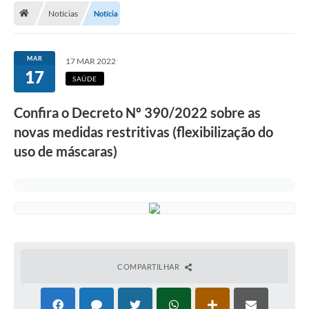
Notícias
Notícia
A Cidade
Transparência
MAR
17 MAR 2022
17
Secretarias
SAÚDE
Turismo
Confira o Decreto Nº 390/2022 sobre as
novas medidas restritivas (flexibilização do
Ouvidoria
uso de máscaras)
A Prefeitura
Editais
Legislação
Concursos
COMPARTILHAR
PSS Unificado 2025
PROGRAMA DE INCUBAÇÃO DA INCUBADORA DE STARTUPS
INOVA_SÃO MATEUS DO SUL